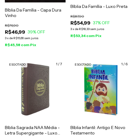
Bíblia Da Família - Luxo Preta
Bíblia Da Família - Capa Dura
Vinho
R$87,90
R$54,99
37
% OFF
R$76,90
3
x
de
R$18,33
sem juros
R$46,99
39
% OFF
R$53,34
com
Pix
3
x
de
R$15,66
sem juros
R$45,58
com
Pix
1
/
7
1
/
6
ESGOTADO
ESGOTADO
Bíblia Sagrada NAA Média -
Bíblia Infantil: Antigo E Novo
Letra Supergigante - Luxo
Testamento