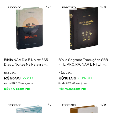
1
/
5
1
/
9
ESGOTADO
ESGOTADO
Bíblia NAA Dia E Noite: 365
Bíblia Sagrada Traduções SBB
Dias E Noites Na Palavra -
- TB, ARC, RA, NAA E NTLH -
Capa Dura Azul
Preta
R$89,90
R$259,90
R$65,99
R$181,99
27
% OFF
30
% OFF
4
x
de
R$16,50
sem juros
5
x
de
R$36,40
sem juros
R$64,01
com
Pix
R$176,53
com
Pix
1
/
9
1
/
9
ESGOTADO
ESGOTADO