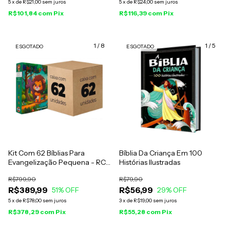
5
x
de
R$21,00
sem juros
5
x
de
R$24,00
sem juros
R$101,84
com
Pix
R$116,39
com
Pix
1
/
8
1
/
5
ESGOTADO
ESGOTADO
Kit Com 62 Bíblias Para
Bíblia Da Criança Em 100
Evangelização Pequena - RC
Histórias Ilustradas
Edição de Promessas Infantil
R$799,90
R$79,90
R$389,99
R$56,99
51
% OFF
29
% OFF
5
x
de
R$78,00
sem juros
3
x
de
R$19,00
sem juros
R$378,29
com
Pix
R$55,28
com
Pix