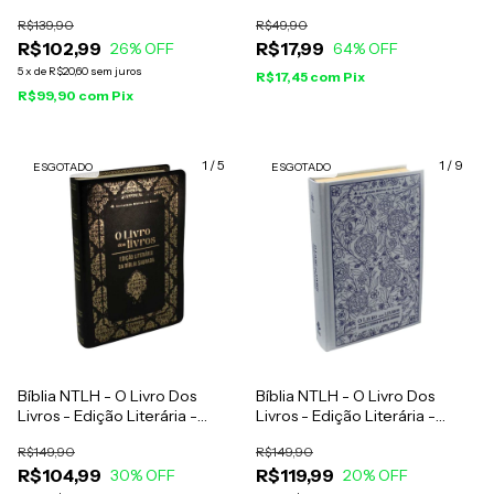
Vinho Folhas
R$139,90
R$49,90
R$102,99
R$17,99
26
% OFF
64
% OFF
5
x
de
R$20,60
sem juros
R$17,45
com
Pix
R$99,90
com
Pix
1
/
5
1
/
9
ESGOTADO
ESGOTADO
Bíblia NTLH - O Livro Dos
Bíblia NTLH - O Livro Dos
Livros - Edição Literária -
Livros - Edição Literária -
Capa Luxo Preta
Capa Luxo Azul E Branca
R$149,90
R$149,90
R$104,99
R$119,99
30
% OFF
20
% OFF