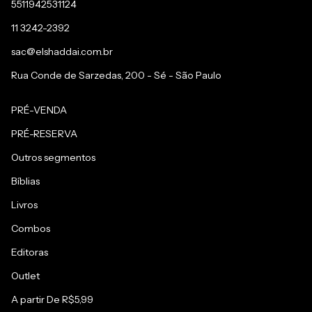
5511942531124
11 3242-2392
sac@elshaddai.com.br
Rua Conde de Sarzedas, 200 - Sé - São Paulo
PRÉ-VENDA
PRÉ-RESERVA
Outros segmentos
Bíblias
Livros
Combos
Editoras
Outlet
A partir De R$5,99