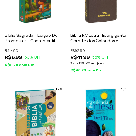
Bíblia Sagrada - Edição De
Bíblia RC Letra Hipergigante
Promessas - Capa Infantil
Com Textos Coloridos e
Harpa E Corinhos - Capa Luxo
R$14,90
R$92,90
Marrom Escuro
R$6,99
R$41,99
53
% OFF
55
% OFF
2
x
de
R$21,00
sem juros
R$6,78
com
Pix
R$40,73
com
Pix
1
/
6
1
/
5