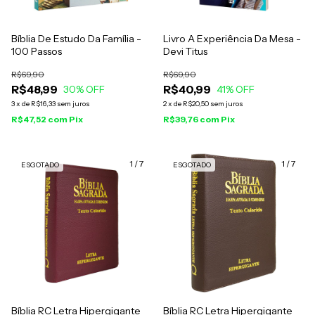
Bíblia De Estudo Da Família -
Livro A Experiência Da Mesa -
100 Passos
Devi Titus
R$69,90
R$69,90
R$48,99
R$40,99
30
% OFF
41
% OFF
3
x
de
R$16,33
sem juros
2
x
de
R$20,50
sem juros
R$47,52
com
Pix
R$39,76
com
Pix
1
/
7
1
/
7
ESGOTADO
ESGOTADO
Bíblia RC Letra Hipergigante
Bíblia RC Letra Hipergigante