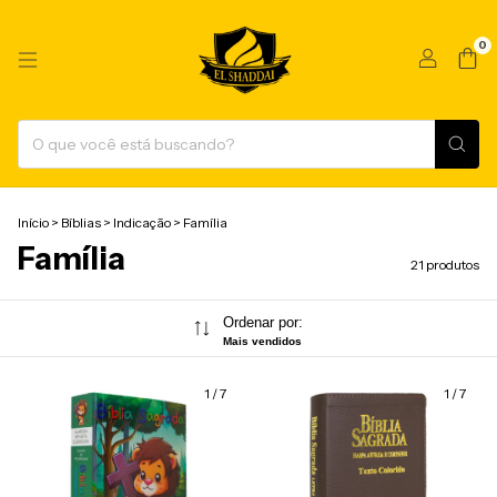
0
Início
>
Bíblias
>
Indicação
>
Família
Família
21 produtos
Ordenar por:
Mais vendidos
1
/
7
1
/
7