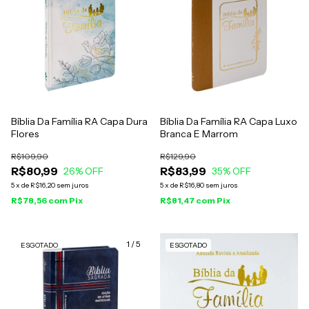
Bíblia Da Família RA Capa Dura
Bíblia Da Família RA Capa Luxo
Flores
Branca E Marrom
R$109,90
R$129,90
R$80,99
R$83,99
26
% OFF
35
% OFF
5
x
de
R$16,20
sem juros
5
x
de
R$16,80
sem juros
R$78,56
com
Pix
R$81,47
com
Pix
1
/
5
ESGOTADO
ESGOTADO