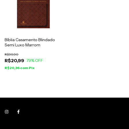
Bíblia Casamento Blindado
Semi Luxo Marrom
R$99,90
R$20,99
79
% OFF
R$20,36
com
Pix