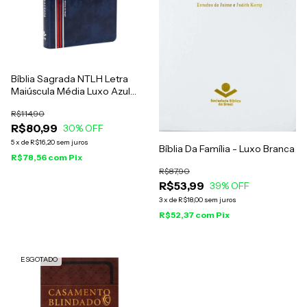
Bíblia Sagrada NTLH Letra
Maiúscula Média Luxo Azul
Nobre
R$114,90
R$80,99
30
% OFF
5
x
de
R$16,20
sem juros
Bíblia Da Família - Luxo Branca
R$78,56
com
Pix
R$87,90
R$53,99
39
% OFF
3
x
de
R$18,00
sem juros
R$52,37
com
Pix
ESGOTADO