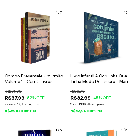
1
/
7
1
/
5
Combo Presenteie Um Irmão
Livro Infantil A Corujinha Que
Volume 1 - Com 5 Livros
Tinha Medo Do Escuro - Maria
A. Martin
R$205,90
R$59,90
R$37,99
R$32,99
82
% OFF
45
% OFF
2
x
de
R$19,00
sem juros
2
x
de
R$16,50
sem juros
R$36,85
com
Pix
R$32,00
com
Pix
1
/
5
1
/
5