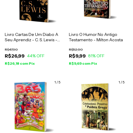
Livro Cartas De Um Diabo A
Livro O Humor No Antigo
Seu Aprendiz - C. S. Lewis -
Testamento - Milton Acosta
Brochura
R$47,90
R$52,90
R$26,99
R$9,99
44
% OFF
81
% OFF
R$26,18
com
Pix
R$9,69
com
Pix
1
/
5
1
/
5