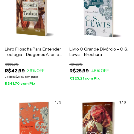
Livro Filosofia Para Entender
Livro O Grande Divórcio - C. S.
Teologia - Diogenes Allen e
Lewis - Brochura
Eric O. Springsted
R$66,90
R$47,90
R$42,99
R$25,99
36
% OFF
46
% OFF
2
x
de
R$21,50
sem juros
R$25,21
com
Pix
R$41,70
com
Pix
1
/
3
1
/
6