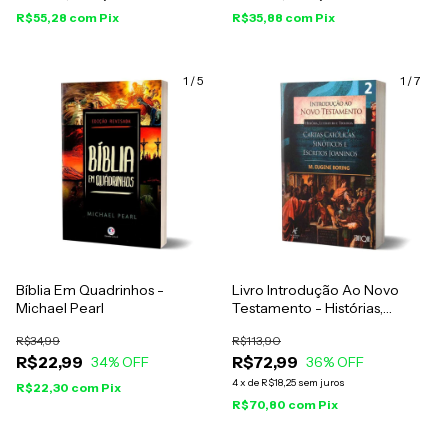
R$55,28
com
Pix
R$35,88
com
Pix
1
/
5
1
/
7
Bíblia Em Quadrinhos -
Livro Introdução Ao Novo
Michael Pearl
Testamento - Histórias,
Literatura E Teologia - M.
R$34,99
R$113,90
Eugene Boring - Vol. 2
R$22,99
R$72,99
34
% OFF
36
% OFF
4
x
de
R$18,25
sem juros
R$22,30
com
Pix
R$70,80
com
Pix