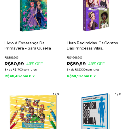
Livro A Esperança Da
Livro Redimidas: Os Contos
Primavera - Sara Gusella
Das Princesas Vilãs
Desencantadas - Maria Martin,
R$89,90
R$109,90
Queren Ane, Arlene Diniz e
R$50,99
R$59,99
43
% OFF
Thais Oliveira
45
% OFF
3
x
de
R$17,00
sem juros
3
x
de
R$20,00
sem juros
R$49,46
com
Pix
R$58,19
com
Pix
1
/
6
1
/
6