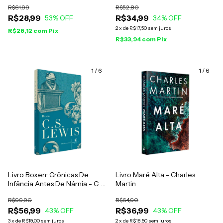
R$61,99
R$52,80
R$28,99
R$34,99
53
% OFF
34
% OFF
2
x
de
R$17,50
sem juros
R$28,12
com
Pix
R$33,94
com
Pix
1
/
6
1
/
6
Livro Boxen: Crônicas De
Livro Maré Alta - Charles
Infância Antes De Nárnia - C. S.
Martin
Lewis
R$99,90
R$64,90
R$56,99
R$36,99
43
% OFF
43
% OFF
3
x
de
R$19,00
sem juros
2
x
de
R$18,50
sem juros