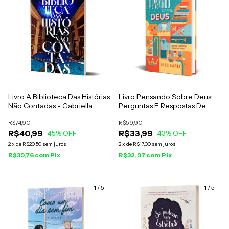
Livro A Biblioteca Das Histórias
Livro Pensando Sobre Deus:
Não Contadas - Gabriella
Perguntas E Respostas De
Campos
Teologia Para Crianças - Alex
R$74,90
R$59,90
Early
R$40,99
R$33,99
45
% OFF
43
% OFF
2
x
de
R$20,50
sem juros
2
x
de
R$17,00
sem juros
R$39,76
com
Pix
R$32,97
com
Pix
1
/
5
1
/
5