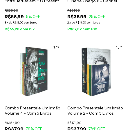
Entre Jerusalém E O Presente
O Bebê Chegou! - Gabriel
- G.R. Silva
Dearo, Manu Digilio
R$59,90
R$51,90
R$56,99
R$38,99
5
% OFF
25
% OFF
3
x
de
R$19,00
sem juros
2
x
de
R$19,50
sem juros
R$55,28
com
Pix
R$37,82
com
Pix
1
/
7
1
/
7
Combo Presenteie Um Irmão
Combo Presenteie Um Irmão
Volume 4 - Com 5 Livros
Volume 2 - Com 5 Livros
R$184,90
R$174,90
R$37,99
R$37,99
79
% OFF
78
% OFF