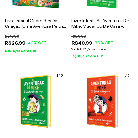
Livro Infantil Guardiões Da
Livro Infantil As Aventuras De
Criação: Uma Aventura Pelos
Mike: Mudando De Casa -
Biomas Brasileiros - Susana
Gabriel Dearo E Manu Digilio
R$49,90
R$58,90
Klassen
R$26,99
R$40,99
46
% OFF
30
% OFF
2
x
de
R$20,50
sem juros
R$26,18
com
Pix
R$39,76
com
Pix
1
/
5
1
/
5