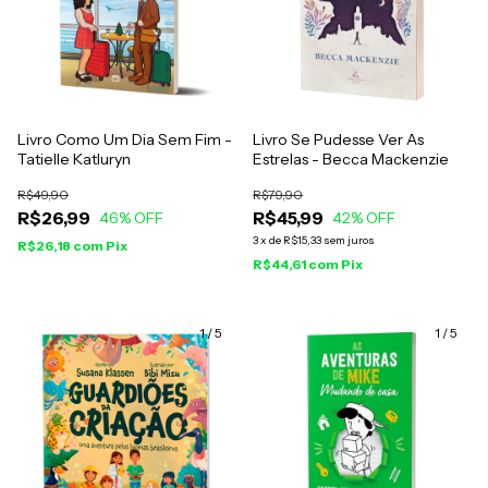
Livro Como Um Dia Sem Fim -
Livro Se Pudesse Ver As
Tatielle Katluryn
Estrelas - Becca Mackenzie
R$49,90
R$79,90
R$26,99
R$45,99
46
% OFF
42
% OFF
3
x
de
R$15,33
sem juros
R$26,18
com
Pix
R$44,61
com
Pix
1
/
5
1
/
5