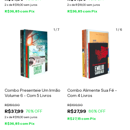
2
x
de
R$19,00
sem juros
2
x
de
R$19,00
sem juros
R$36,85
com
Pix
R$36,85
com
Pix
1
/
7
1
/
6
Combo Presenteie Um Irmão
Combo Alimente Sua Fé -
Volume 6 - Com 5 Livros
Com 4 Livros
R$159,90
R$199,90
R$37,99
R$27,99
76
% OFF
86
% OFF
2
x
de
R$19,00
sem juros
R$27,15
com
Pix
R$36,85
com
Pix