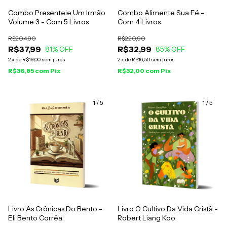
Combo Presenteie Um Irmão
Combo Alimente Sua Fé -
Volume 3 - Com 5 Livros
Com 4 Livros
R$204,90
R$220,90
R$37,99
R$32,99
81
% OFF
85
% OFF
2
x
de
R$19,00
sem juros
2
x
de
R$16,50
sem juros
R$36,85
com
Pix
R$32,00
com
Pix
1
/
5
1
/
5
Livro As Crônicas Do Bento -
Livro O Cultivo Da Vida Cristã -
Eli Bento Corrêa
Robert Liang Koo