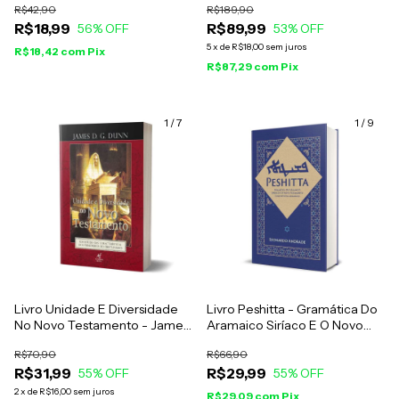
R$42,90
R$189,90
R$18,99
R$89,99
56
% OFF
53
% OFF
5
x
de
R$18,00
sem juros
R$18,42
com
Pix
R$87,29
com
Pix
1
/
7
1
/
9
Livro Unidade E Diversidade
Livro Peshitta - Gramática Do
No Novo Testamento - James
Aramaico Siríaco E O Novo
D. G. Dunn
Testamento Completo Em
R$70,90
R$66,90
Aramaico - Leonardo
R$31,99
R$29,99
55
% OFF
Andrade
55
% OFF
2
x
de
R$16,00
sem juros
R$29,09
com
Pix