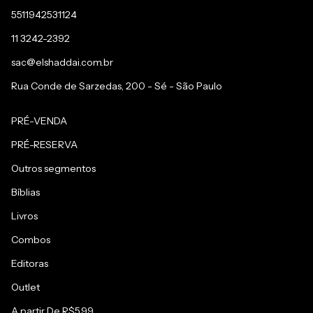
5511942531124
11 3242-2392
sac@elshaddai.com.br
Rua Conde de Sarzedas, 200 - Sé - São Paulo
PRÉ-VENDA
PRÉ-RESERVA
Outros segmentos
Bíblias
Livros
Combos
Editoras
Outlet
A partir De R$5,99