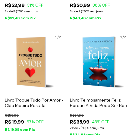
R$52,99
R$50,99
31
% OFF
38
% OFF
3
x
de
R$17,66
sem juros
3
x
de
R$17,00
sem juros
R$51,40
com
Pix
R$49,46
com
Pix
1
/
5
1
/
5
Livro Troque Tudo Por Amor -
Livro Teimosamente Feliz:
Cléo Ribeiro Rossafa
Porque A Vida Pode Ser Boa -
Joy Marie Clarkson
R$59,99
R$64,90
R$19,99
R$35,99
67
% OFF
45
% OFF
2
x
de
R$18,00
sem juros
R$19,39
com
Pix
R$34,91
com
Pix