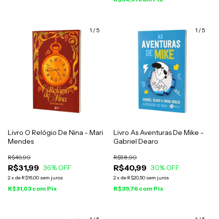
1
/
5
1
/
5
Livro O Relógio De Nina - Mari
Livro As Aventuras De Mike -
Mendes
Gabriel Dearo
R$49,90
R$58,90
R$31,99
R$40,99
36
% OFF
30
% OFF
2
x
de
R$16,00
sem juros
2
x
de
R$20,50
sem juros
R$31,03
com
Pix
R$39,76
com
Pix