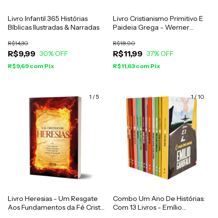
Livro Infantil 365 Histórias
Livro Cristianismo Primitivo E
Bíblicas Ilustradas & Narradas
Paideia Grega - Werner
Jaeger
R$14,30
R$18,90
R$9,99
R$11,99
30
% OFF
37
% OFF
R$9,69
com
Pix
R$11,63
com
Pix
1
/
5
1
/
10
Livro Heresias - Um Resgate
Combo Um Ano De Histórias:
Aos Fundamentos da Fé Cristã
Com 13 Livros - Emílio
- G. K. Chesterton
Garofalo