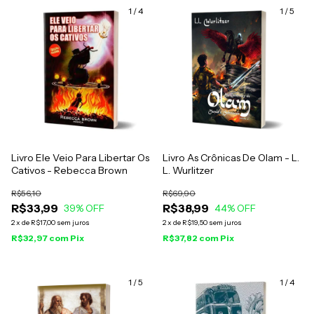
1
/
4
1
/
5
Livro Ele Veio Para Libertar Os
Livro As Crônicas De Olam - L.
Cativos - Rebecca Brown
L. Wurlitzer
R$56,10
R$69,90
R$33,99
R$38,99
39
% OFF
44
% OFF
2
x
de
R$17,00
sem juros
2
x
de
R$19,50
sem juros
R$32,97
com
Pix
R$37,82
com
Pix
1
/
5
1
/
4