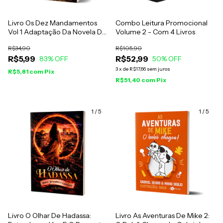
Livro Os Dez Mandamentos
Combo Leitura Promocional
Vol 1 Adaptação Da Novela Da
Volume 2 - Com 4 Livros
Rede Record
R$34,90
R$105,90
R$5,99
R$52,99
83
% OFF
50
% OFF
3
x
de
R$17,66
sem juros
R$5,81
com
Pix
R$51,40
com
Pix
1
/
5
1
/
5
Livro O Olhar De Hadassa:
Livro As Aventuras De Mike 2: