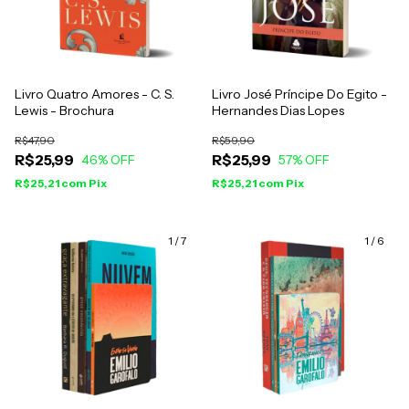
Livro Quatro Amores - C. S.
Livro José Príncipe Do Egito -
Lewis - Brochura
Hernandes Dias Lopes
R$47,90
R$59,90
R$25,99
R$25,99
46
% OFF
57
% OFF
R$25,21
com
Pix
R$25,21
com
Pix
1
/
7
1
/
6