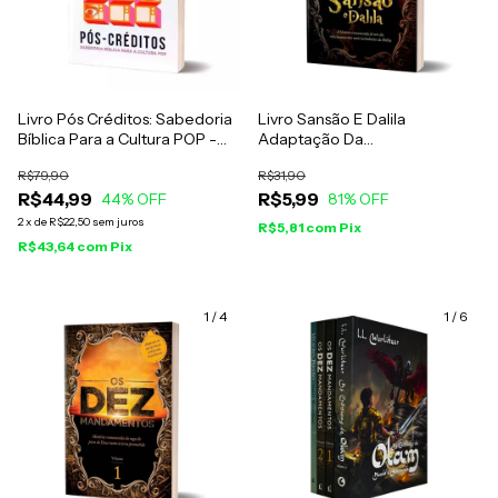
Livro Pós Créditos: Sabedoria
Livro Sansão E Dalila
Bíblica Para a Cultura POP -
Adaptação Da
Bruno Maroni
Superprodução Exibida Pela
R$79,90
R$31,90
Rede Record
R$44,99
R$5,99
44
% OFF
81
% OFF
2
x
de
R$22,50
sem juros
R$5,81
com
Pix
R$43,64
com
Pix
1
/
4
1
/
6