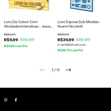
Livro De Colorir Com
Livro Esposa Sob Medida -
Atividades Interativas - Jesus,
Noemi Nicoletti
O Verdadeiro Herói Do Mundo
R$22,90
R$69,90
R$9,99
R$39,99
56
% OFF
43
% OFF
2
x
de
R$20,00
sem juros
R$9,69
com
Pix
R$38,79
com
Pix
1
/
11