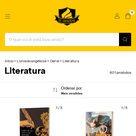
0
Início
>
Livros evangélicos
>
Geral
>
Literatura
Literatura
601 produtos
Ordenar por:
Mais vendidos
1
/
3
1
/
5