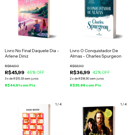
Livro No Final Daquele Dia -
Livro O Conquistador De
Arlene Diniz
Almas - Charles Spurgeon
R$84,90
R$63,90
R$45,99
R$36,99
46
% OFF
42
% OFF
3
x
de
R$15,33
sem juros
2
x
de
R$18,50
sem juros
R$44,61
com
Pix
R$35,88
com
Pix
1
/
4
1
/
4