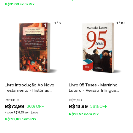
R$31,03
com
Pix
1
/
6
1
/
10
Livro Introdução Ao Novo
Livro 95 Teses - Martinho
Testamento - Histórias,
Lutero - Versão Trilíngue
Literatura E Teologia - M.
Latim, Inglês e Português
R$113,90
R$21,90
Eugene Boring - Vol. 1
R$72,99
R$13,99
36
% OFF
36
% OFF
4
x
de
R$18,25
sem juros
R$13,57
com
Pix
R$70,80
com
Pix