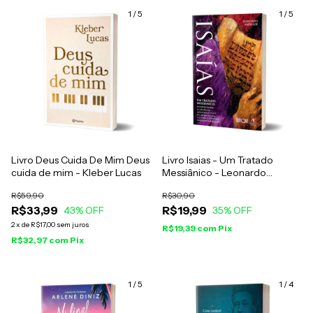
1
/
5
1
/
5
Livro Deus Cuida De Mim Deus
Livro Isaias - Um Tratado
cuida de mim - Kleber Lucas
Messiânico - Leonardo
Andrade
R$59,90
R$30,90
R$33,99
R$19,99
43
% OFF
35
% OFF
2
x
de
R$17,00
sem juros
R$19,39
com
Pix
R$32,97
com
Pix
1
/
5
1
/
4