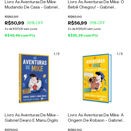
Livro As Aventuras De Mike:
Livro As Aventuras De Mike: O
Mudando De Casa - Gabriel
Bebê Chegou! - Gabriel
Dearo E Manu Digilio
Dearo e Manu Digilio
R$82,99
R$82,90
R$50,99
R$56,99
39
% OFF
31
% OFF
3
x
de
R$17,00
sem juros
3
x
de
R$19,00
sem juros
R$49,46
com
Pix
R$55,28
com
Pix
1
/
5
1
/
5
Livro As Aventuras De Mike -
Livro As Aventuras De Mike: A
Gabriel Dearo E Manu Digilo
Origem De Robson - Gabriel
Dearo E Manu Digilio
R$76,90
R$82,90