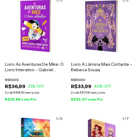
1
/
5
1
/
5
Livro As Aventuras De Mike: O
Livro A Lâmina Mais Cortante -
Livro Interativo - Gabriel
Rebeca Sousa
Dearo
R$53,90
R$59,90
R$36,99
R$33,99
31
% OFF
43
% OFF
2
x
de
R$18,50
sem juros
2
x
de
R$17,00
sem juros
R$35,88
com
Pix
R$32,97
com
Pix
1
/
5
1
/
7