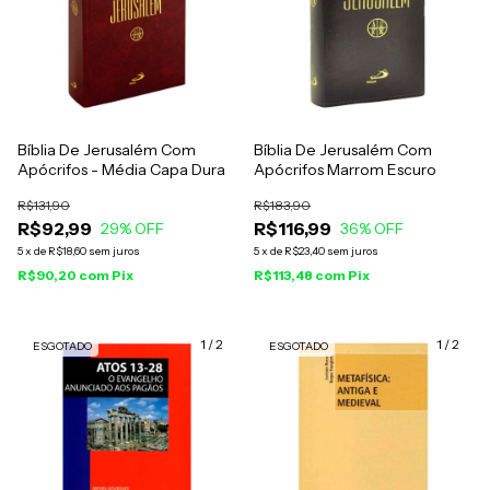
Bíblia De Jerusalém Com
Bíblia De Jerusalém Com
Apócrifos - Média Capa Dura
Apócrifos Marrom Escuro
R$131,90
R$183,90
R$92,99
R$116,99
29
% OFF
36
% OFF
5
x
de
R$18,60
sem juros
5
x
de
R$23,40
sem juros
R$90,20
com
Pix
R$113,48
com
Pix
1
/
2
1
/
2
ESGOTADO
ESGOTADO