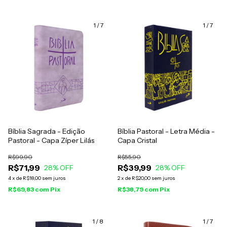
1
/
7
1
/
7
Bíblia Sagrada - Edição
Bíblia Pastoral - Letra Média -
Pastoral - Capa Zíper Lilás
Capa Cristal
R$99,90
R$55,90
R$71,99
R$39,99
28
% OFF
28
% OFF
4
x
de
R$18,00
sem juros
2
x
de
R$20,00
sem juros
R$69,83
com
Pix
R$38,79
com
Pix
1
/
8
1
/
7