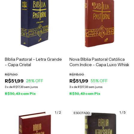
Bíblia Pastoral - Letra Grande
Nova Bíblia Pastoral Católica
- Capa Cristal
Com Indice - Capa Luxo Whisk
R$71,90
R$115,90
R$51,99
R$51,99
28
% OFF
55
% OFF
3
x
de
R$17,33
sem juros
3
x
de
R$17,33
sem juros
R$50,43
com
Pix
R$50,43
com
Pix
1
/
2
1
/
5
ESGOTADO