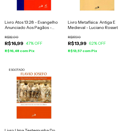
Livro Atos 13:28 - Evangelho
Livro Metafísica: Antiga E
Anunciado Aos Pagãos -
Medieval - Luciano Rosset
Michel Gourgues
R$32,00
R$37,00
R$16,99
R$13,99
47
% OFF
62
% OFF
R$16,48
com
Pix
R$13,57
com
Pix
ESGOTADO
Livro Uma Testemunha Do