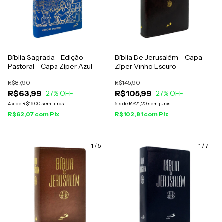
Bíblia Sagrada - Edição
Bíblia De Jerusalém - Capa
Pastoral - Capa Zíper Azul
Zíper Vinho Escuro
R$87,90
R$145,90
R$63,99
R$105,99
27
% OFF
27
% OFF
4
x
de
R$16,00
sem juros
5
x
de
R$21,20
sem juros
R$62,07
com
Pix
R$102,81
com
Pix
1
/
5
1
/
7