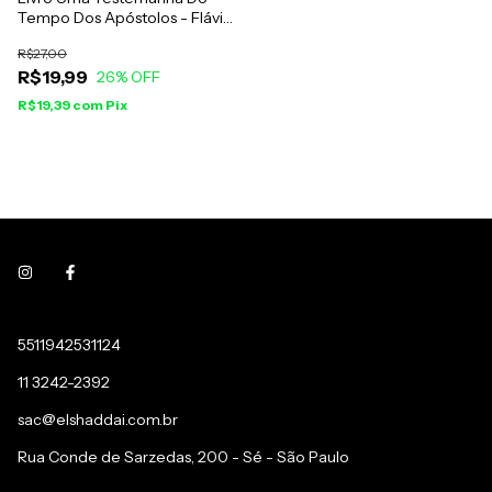
Tempo Dos Apóstolos - Flávio
Josefo
R$27,00
R$19,99
26
% OFF
R$19,39
com
Pix
5511942531124
11 3242-2392
sac@elshaddai.com.br
Rua Conde de Sarzedas, 200 - Sé - São Paulo