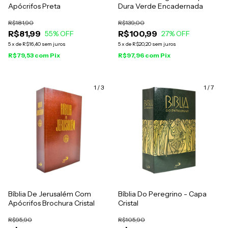
Apócrifos Preta
Dura Verde Encadernada
R$181,90
R$139,00
R$81,99
R$100,99
55
% OFF
27
% OFF
5
x
de
R$16,40
sem juros
5
x
de
R$20,20
sem juros
R$79,53
com
Pix
R$97,96
com
Pix
1
/
3
1
/
7
Bíblia De Jerusalém Com
Bíblia Do Peregrino - Capa
Apócrifos Brochura Cristal
Cristal
R$95,90
R$105,90