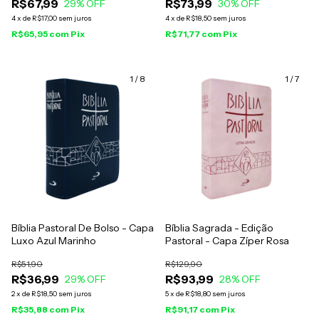
R$67,99
R$73,99
29
% OFF
30
% OFF
4
x
de
R$17,00
sem juros
4
x
de
R$18,50
sem juros
R$65,95
com
Pix
R$71,77
com
Pix
1
/
8
1
/
7
Bíblia Pastoral De Bolso - Capa
Bíblia Sagrada - Edição
Luxo Azul Marinho
Pastoral - Capa Zíper Rosa
R$51,90
R$129,90
R$36,99
R$93,99
29
% OFF
28
% OFF
2
x
de
R$18,50
sem juros
5
x
de
R$18,80
sem juros
R$35,88
com
Pix
R$91,17
com
Pix