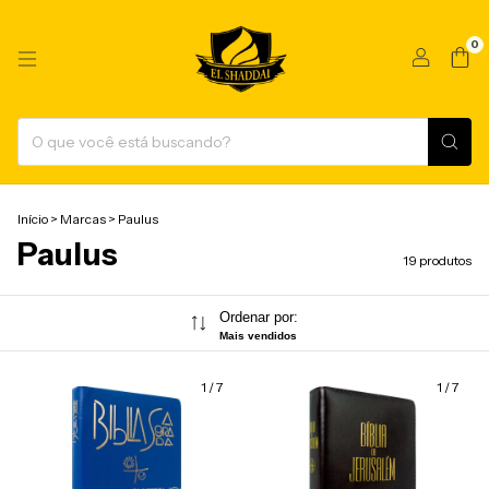
0
Início
>
Marcas
>
Paulus
Paulus
19 produtos
Ordenar por:
Mais vendidos
1
/
7
1
/
7