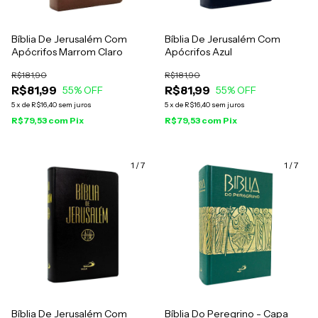
Bíblia De Jerusalém Com
Bíblia De Jerusalém Com
Apócrifos Marrom Claro
Apócrifos Azul
R$181,90
R$181,90
R$81,99
R$81,99
55
% OFF
55
% OFF
5
x
de
R$16,40
sem juros
5
x
de
R$16,40
sem juros
R$79,53
com
Pix
R$79,53
com
Pix
1
/
7
1
/
7
Bíblia De Jerusalém Com
Bíblia Do Peregrino - Capa