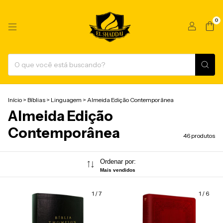
0
Início
>
Bíblias
>
Linguagem
>
Almeida Edição Contemporânea
Almeida Edição
Contemporânea
46 produtos
Ordenar por:
Mais vendidos
1
/
7
1
/
6