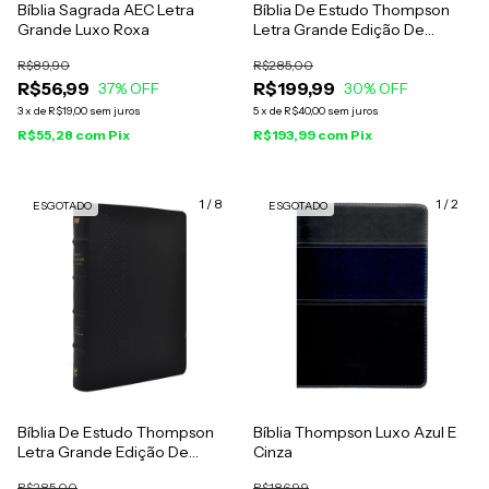
Bíblia Sagrada AEC Letra
Bíblia De Estudo Thompson
Grande Luxo Roxa
Letra Grande Edição De
Colecionador Marrom
R$89,90
R$285,00
R$56,99
R$199,99
37
% OFF
30
% OFF
3
x
de
R$19,00
sem juros
5
x
de
R$40,00
sem juros
R$55,28
com
Pix
R$193,99
com
Pix
1
/
8
1
/
2
ESGOTADO
ESGOTADO
Bíblia De Estudo Thompson
Bíblia Thompson Luxo Azul E
Letra Grande Edição De
Cinza
Colecionador Preta
R$285,00
R$186,99