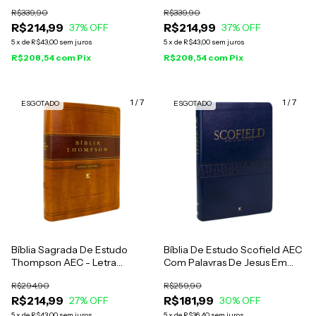
Grande - Capa Luxo Vinho
Grande - Capa Luxo Azul
R$339,90
R$339,90
R$214,99
R$214,99
37
% OFF
37
% OFF
5
x
de
R$43,00
sem juros
5
x
de
R$43,00
sem juros
R$208,54
com
Pix
R$208,54
com
Pix
1
/
7
1
/
7
ESGOTADO
ESGOTADO
Bíblia Sagrada De Estudo
Bíblia De Estudo Scofield AEC
Thompson AEC - Letra
Com Palavras De Jesus Em
Grande - Capa Marrom Claro
Vermelho - Capa Luxo Azul
R$294,90
R$259,90
e Escuro
R$214,99
R$181,99
27
% OFF
30
% OFF
5
x
de
R$43,00
sem juros
5
x
de
R$36,40
sem juros