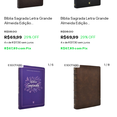
Bíblia Sagrada Letra Grande
Bíblia Sagrada Letra Grande
Almeida Edição
Almeida Edição
Contemporânea Luxo Marrom
Contemporânea Luxo Preta
R$98,90
R$98,90
R$69,99
R$69,99
29
% OFF
29
% OFF
4
x
de
R$17,50
sem juros
4
x
de
R$17,50
sem juros
R$67,89
com
Pix
R$67,89
com
Pix
1
/
6
1
/
8
ESGOTADO
ESGOTADO