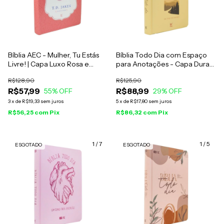
Bíblia AEC - Mulher, Tu Estás
Bíblia Todo Dia com Espaço
Livre! | Capa Luxo Rosa e
para Anotações - Capa Dura
Branco
Paisagem - AM
R$128,90
R$125,90
R$57,99
R$88,99
55
% OFF
29
% OFF
3
x
de
R$19,33
sem juros
5
x
de
R$17,80
sem juros
R$56,25
com
Pix
R$86,32
com
Pix
1
/
7
1
/
5
ESGOTADO
ESGOTADO