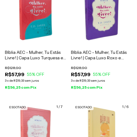
Bíblia AEC - Mulher, Tu Estás
Bíblia AEC - Mulher, Tu Estás
Livre! | Capa Luxo Turquesa e
Livre! | Capa Luxo Roxo e
Vermelho
Creme
R$128,90
R$128,90
R$57,99
R$57,99
55
% OFF
55
% OFF
3
x
de
R$19,33
sem juros
3
x
de
R$19,33
sem juros
R$56,25
com
Pix
R$56,25
com
Pix
1
/
7
1
/
6
ESGOTADO
ESGOTADO