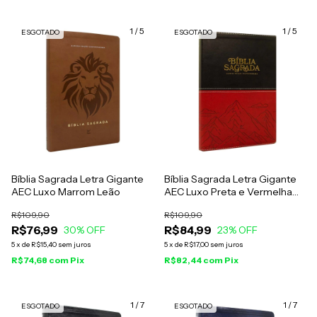
1
/
5
1
/
5
ESGOTADO
ESGOTADO
Bíblia Sagrada Letra Gigante
Bíblia Sagrada Letra Gigante
AEC Luxo Marrom Leão
AEC Luxo Preta e Vermelha
Montanhas
R$109,90
R$109,90
R$76,99
R$84,99
30
% OFF
23
% OFF
5
x
de
R$15,40
sem juros
5
x
de
R$17,00
sem juros
R$74,68
com
Pix
R$82,44
com
Pix
1
/
7
1
/
7
ESGOTADO
ESGOTADO