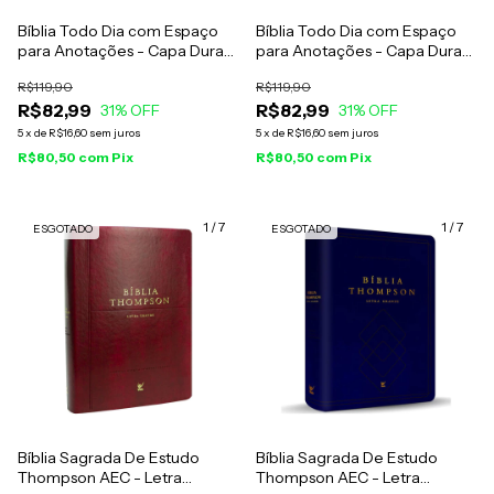
Bíblia Todo Dia com Espaço
Bíblia Todo Dia com Espaço
para Anotações - Capa Dura
para Anotações - Capa Dura
O Retiro - AM
Vitral - AM
R$119,90
R$119,90
R$82,99
R$82,99
31
% OFF
31
% OFF
5
x
de
R$16,60
sem juros
5
x
de
R$16,60
sem juros
R$80,50
com
Pix
R$80,50
com
Pix
1
/
7
1
/
7
ESGOTADO
ESGOTADO
Bíblia Sagrada De Estudo
Bíblia Sagrada De Estudo
Thompson AEC - Letra
Thompson AEC - Letra