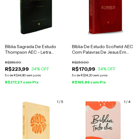
Bíblia Sagrada De Estudo
Bíblia De Estudo Scofield AEC
Thompson AEC - Letra
Com Palavras De Jesus Em
Grande - Capa Luxo Preta
Vermelho - Capa Luxo Vinho
R$339,90
R$259,90
R$223,99
R$170,99
34
% OFF
34
% OFF
5
x
de
R$44,80
sem juros
5
x
de
R$34,20
sem juros
R$217,27
com
Pix
R$165,86
com
Pix
1
/
5
1
/
4