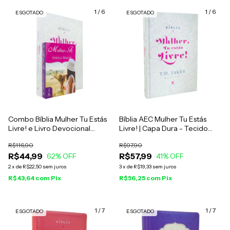
1
/
6
1
/
6
ESGOTADO
ESGOTADO
Combo Bíblia Mulher Tu Estás
Bíblia AEC Mulher Tu Estás
Livre! e Livro Devocional
Livre! | Capa Dura - Tecido
Mulher De Fé
Branco
R$116,90
R$97,90
R$44,99
R$57,99
62
% OFF
41
% OFF
2
x
de
R$22,50
sem juros
3
x
de
R$19,33
sem juros
R$43,64
com
Pix
R$56,25
com
Pix
1
/
7
1
/
7
ESGOTADO
ESGOTADO