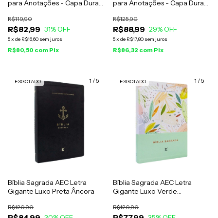
para Anotações - Capa Dura
para Anotações - Capa Dura
Marrom - AM
Verde - AM
R$119,90
R$125,90
R$82,99
R$88,99
31
% OFF
29
% OFF
5
x
de
R$16,60
sem juros
5
x
de
R$17,80
sem juros
R$80,50
com
Pix
R$86,32
com
Pix
1
/
5
1
/
5
ESGOTADO
ESGOTADO
Bíblia Sagrada AEC Letra
Bíblia Sagrada AEC Letra
Gigante Luxo Preta Âncora
Gigante Luxo Verde
Estampada
R$120,90
R$120,90
R$84,99
R$77,99
30
% OFF
35
% OFF