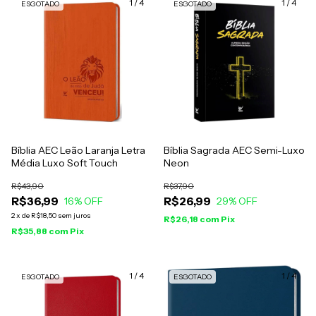
1
/
4
1
/
4
ESGOTADO
ESGOTADO
Bíblia AEC Leão Laranja Letra
Bíblia Sagrada AEC Semi-Luxo
Média Luxo Soft Touch
Neon
R$43,90
R$37,90
R$36,99
R$26,99
16
% OFF
29
% OFF
2
x
de
R$18,50
sem juros
R$26,18
com
Pix
R$35,88
com
Pix
1
/
4
1
/
4
ESGOTADO
ESGOTADO