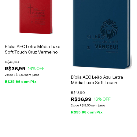
Bíblia AEC Letra Média Luxo
Soft Touch Cruz Vermelho
R$43,90
R$36,99
16
% OFF
2
x
de
R$18,50
sem juros
Bíblia AEC Leão Azul Letra
R$35,88
com
Pix
Média Luxo Soft Touch
R$43,90
R$36,99
16
% OFF
2
x
de
R$18,50
sem juros
R$35,88
com
Pix