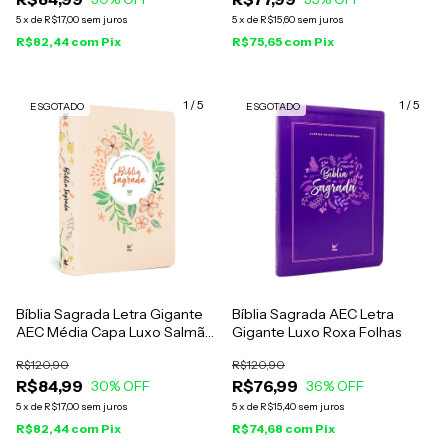
5
x
de
R$17,00
sem juros
5
x
de
R$15,60
sem juros
R$82,44
com
Pix
R$75,65
com
Pix
1
/
5
1
/
5
ESGOTADO
ESGOTADO
Bíblia Sagrada Letra Gigante
Bíblia Sagrada AEC Letra
AEC Média Capa Luxo Salmão
Gigante Luxo Roxa Folhas
Flores
R$120,90
R$120,90
R$84,99
R$76,99
30
% OFF
36
% OFF
5
x
de
R$17,00
sem juros
5
x
de
R$15,40
sem juros
R$82,44
com
Pix
R$74,68
com
Pix