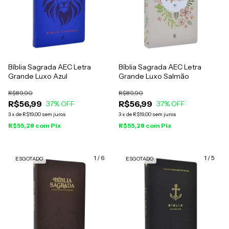
Bíblia Sagrada AEC Letra
Bíblia Sagrada AEC Letra
Grande Luxo Azul
Grande Luxo Salmão
R$89,90
R$89,90
R$56,99
R$56,99
37
% OFF
37
% OFF
3
x
de
R$19,00
sem juros
3
x
de
R$19,00
sem juros
R$55,28
com
Pix
R$55,28
com
Pix
1
/
6
1
/
5
ESGOTADO
ESGOTADO