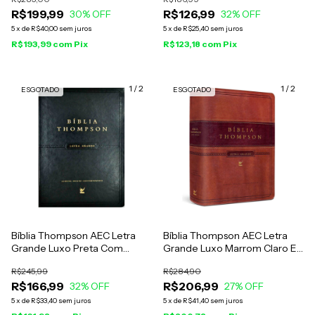
R$199,99
R$126,99
30
% OFF
32
% OFF
5
x
de
R$40,00
sem juros
5
x
de
R$25,40
sem juros
R$193,99
com
Pix
R$123,18
com
Pix
1
/
2
1
/
2
ESGOTADO
ESGOTADO
Bíblia Thompson AEC Letra
Bíblia Thompson AEC Letra
Grande Luxo Preta Com
Grande Luxo Marrom Claro E
Índice
Escuro
R$245,99
R$284,90
R$166,99
R$206,99
32
% OFF
27
% OFF
5
x
de
R$33,40
sem juros
5
x
de
R$41,40
sem juros