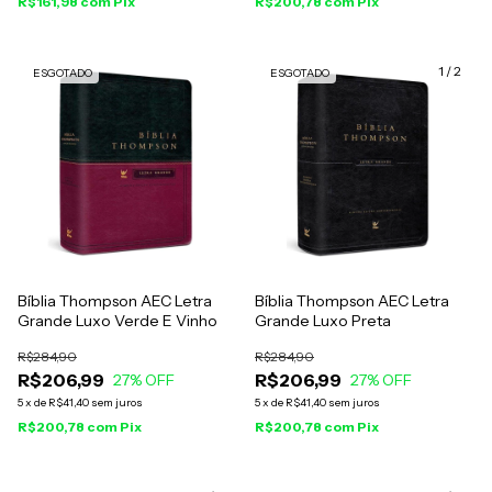
R$161,98
com
Pix
R$200,78
com
Pix
1
/
2
ESGOTADO
ESGOTADO
Bíblia Thompson AEC Letra
Bíblia Thompson AEC Letra
Grande Luxo Verde E Vinho
Grande Luxo Preta
R$284,90
R$284,90
R$206,99
R$206,99
27
% OFF
27
% OFF
5
x
de
R$41,40
sem juros
5
x
de
R$41,40
sem juros
R$200,78
com
Pix
R$200,78
com
Pix