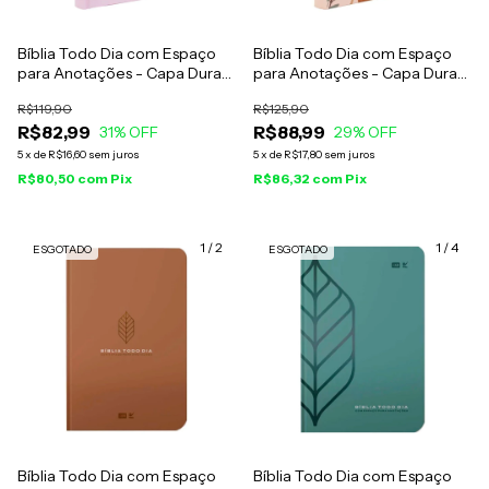
Bíblia Todo Dia com Espaço
Bíblia Todo Dia com Espaço
para Anotações - Capa Dura
para Anotações - Capa Dura
Coração - AM
Floral - AM
R$119,90
R$125,90
R$82,99
R$88,99
31
% OFF
29
% OFF
5
x
de
R$16,60
sem juros
5
x
de
R$17,80
sem juros
R$80,50
com
Pix
R$86,32
com
Pix
1
/
2
1
/
4
ESGOTADO
ESGOTADO
Bíblia Todo Dia com Espaço
Bíblia Todo Dia com Espaço