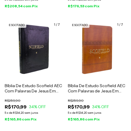
R$208,54
com
Pix
R$176,53
com
Pix
1
/
7
1
/
7
ESGOTADO
ESGOTADO
Bíblia De Estudo Scofield AEC
Bíblia De Estudo Scofield AEC
Com Palavras De Jesus Em
Com Palavras de Jesus Em
Vermelho - Capa Luxo Preta
Vermelho - Capa Luxo
R$259,90
R$259,90
Marrom
R$170,99
R$170,99
34
% OFF
34
% OFF
5
x
de
R$34,20
sem juros
5
x
de
R$34,20
sem juros
R$165,86
com
Pix
R$165,86
com
Pix