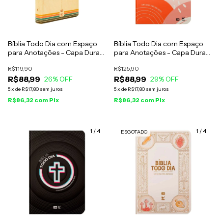
Bíblia Todo Dia com Espaço
Bíblia Todo Dia com Espaço
para Anotações - Capa Dura
para Anotações - Capa Dura
Retro - AM
Aquarela - AM
R$119,90
R$125,90
R$88,99
R$88,99
26
% OFF
29
% OFF
5
x
de
R$17,80
sem juros
5
x
de
R$17,80
sem juros
R$86,32
com
Pix
R$86,32
com
Pix
1
/
4
1
/
4
ESGOTADO