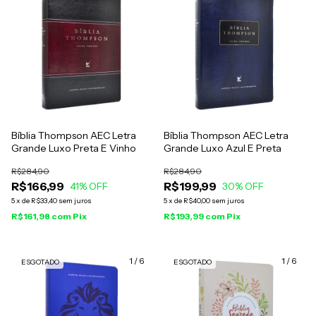
Bíblia Thompson AEC Letra
Bíblia Thompson AEC Letra
Grande Luxo Preta E Vinho
Grande Luxo Azul E Preta
R$284,90
R$284,90
R$166,99
R$199,99
41
% OFF
30
% OFF
5
x
de
R$33,40
sem juros
5
x
de
R$40,00
sem juros
R$161,98
com
Pix
R$193,99
com
Pix
1
/
6
1
/
6
ESGOTADO
ESGOTADO