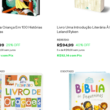
Da Criança Em 100 Histórias
Livro Uma Introdução Literária À B
as
Leland Ryken
R$157,90
99
R$94,99
29
% OFF
40
% OFF
,00
sem juros
5
x
de
R$19,00
sem juros
8
com
Pix
R$92,14
com
Pix
ADO
ESGOTADO