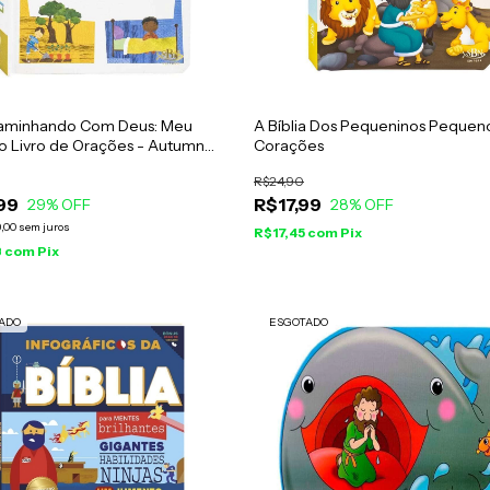
Caminhando Com Deus: Meu
A Bíblia Dos Pequeninos Pequen
o Livro de Orações - Autumn
Corações
ing
R$24,90
99
R$17,99
29
% OFF
28
% OFF
,00
sem juros
R$17,45
com
Pix
8
com
Pix
ADO
ESGOTADO