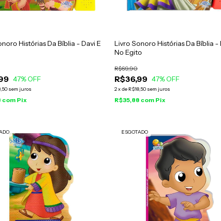
onoro Histórias Da Bíblia - Davi E
Livro Sonoro Histórias Da Bíblia -
No Egito
R$69,90
99
R$36,99
47
% OFF
47
% OFF
,50
sem juros
2
x
de
R$18,50
sem juros
8
com
Pix
R$35,88
com
Pix
ADO
ESGOTADO