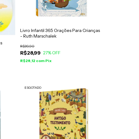
Livro Infantil 365 Orações Para Crianças
- Ruth Marschalek
es
R$39,90
R$28,99
27
% OFF
R$28,12
com
Pix
ESGOTADO