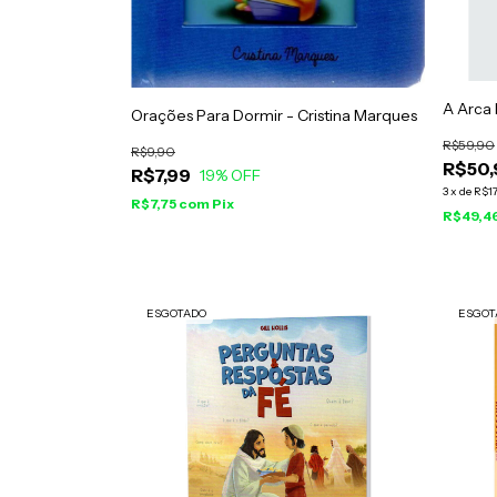
A Arca 
Orações Para Dormir - Cristina Marques
R$59,90
R$9,90
R$50,
R$7,99
19
% OFF
3
x
de
R$17
R$7,75
com
Pix
R$49,4
ESGOTADO
ESGOT