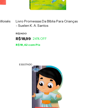
 Moisés
Livro Promessas Da Bíblia Para Crianças
- Suelen K. A. Santos
R$24,90
R$18,99
24
% OFF
R$18,42
com
Pix
ESGOTADO