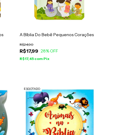
os
A Bíblia Do Bebê Pequenos Corações
R$24,90
R$17,99
28
% OFF
R$17,45
com
Pix
ESGOTADO