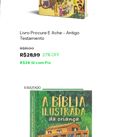
Livro Procure E Ache - Antigo
Testamento
R$39,90
R$28,99
27
% OFF
R$28,12
com
Pix
ESGOTADO