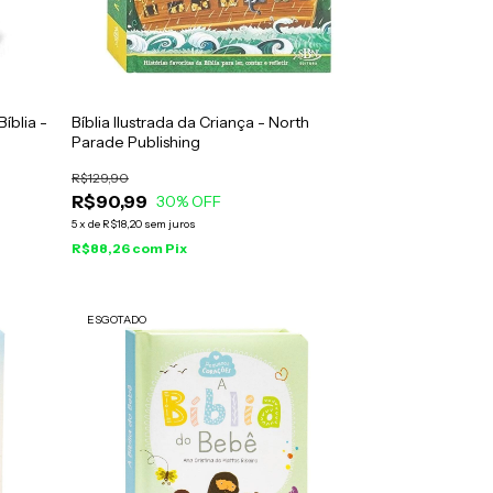
íblia -
Bíblia Ilustrada da Criança - North
Parade Publishing
R$129,90
R$90,99
30
% OFF
5
x
de
R$18,20
sem juros
R$88,26
com
Pix
ESGOTADO