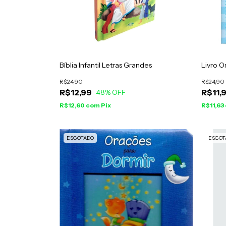
Bíblia Infantil Letras Grandes
Livro O
R$24,90
R$24,90
R$12,99
R$11,
48
% OFF
R$12,60
com
Pix
R$11,63
ESGOTADO
ESGOT