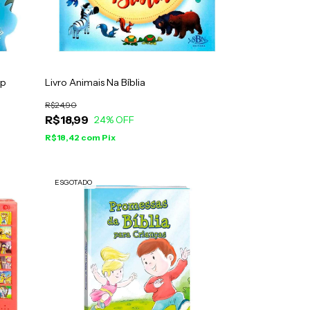
Up
Livro Animais Na Bíblia
R$24,90
R$18,99
24
% OFF
R$18,42
com
Pix
ESGOTADO