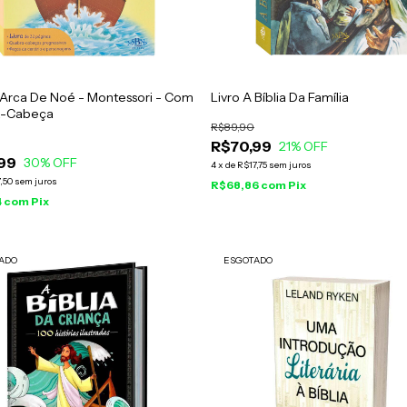
 Arca De Noé - Montessori - Com
Livro A Bíblia Da Família
a-Cabeça
R$89,90
R$70,99
21
% OFF
99
30
% OFF
4
x
de
R$17,75
sem juros
,50
sem juros
R$68,86
com
Pix
4
com
Pix
ADO
ESGOTADO