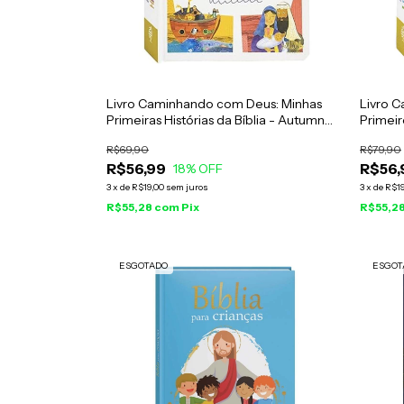
Livro Caminhando com Deus: Minhas
Livro 
Primeiras Histórias da Bíblia - Autumn
Primeir
Publishing
Publish
R$69,90
R$79,90
R$56,99
R$56,
18
% OFF
3
x
de
R$19,00
sem juros
3
x
de
R$19
R$55,28
com
Pix
R$55,2
ESGOTADO
ESGOT