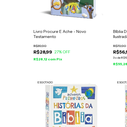
Livro Procure E Ache - Novo
Bíblia 
Testamento
Ilustrad
R$39,90
R$79,90
R$28,99
R$56,
27
% OFF
3
x
de
R$19
R$28,12
com
Pix
R$55,2
ESGOTADO
ESGOT