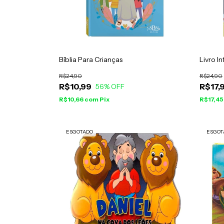
Bíblia Para Crianças
Livro In
R$24,90
R$24,90
R$10,99
R$17,
56
% OFF
R$10,66
com
Pix
R$17,45
ESGOTADO
ESGOT