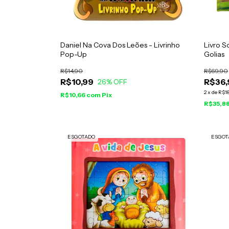
Daniel Na Cova Dos Leões - Livrinho
Livro S
Pop-Up
Golias
R$14,90
R$69,90
R$10,99
R$36,
26
% OFF
2
x
de
R$18
R$10,66
com
Pix
R$35,8
ESGOTADO
ESGOT