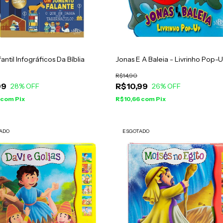
fantil Infográficos Da Bíblia
Jonas E A Baleia - Livrinho Pop-
R$14,90
99
R$10,99
28
% OFF
26
% OFF
com
Pix
R$10,66
com
Pix
ADO
ESGOTADO