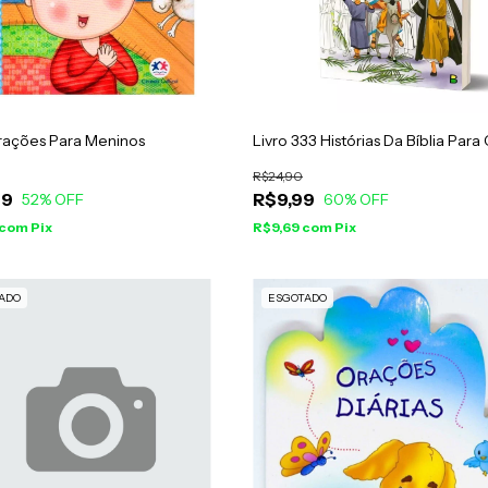
rações Para Meninos
Livro 333 Histórias Da Bíblia Para 
R$24,90
99
R$9,99
52
% OFF
60
% OFF
com
Pix
R$9,69
com
Pix
ADO
ESGOTADO