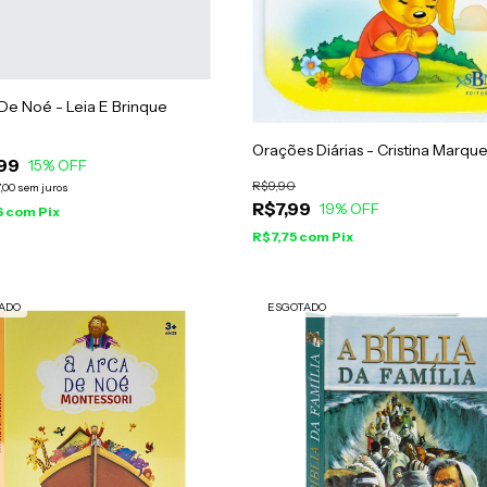
De Noé - Leia E Brinque
Orações Diárias - Cristina Marqu
99
15
% OFF
R$9,90
,00
sem juros
R$7,99
19
% OFF
6
com
Pix
R$7,75
com
Pix
ADO
ESGOTADO