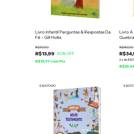
Livro Infantil Perguntas & Respostas Da
Livro A
Fé - Gill Hollis
Quebr
R$19,90
R$49,90
R$13,99
R$34,
30
% OFF
2
x
de
R$17
R$13,57
com
Pix
R$33,9
ESGOTADO
ESGOT