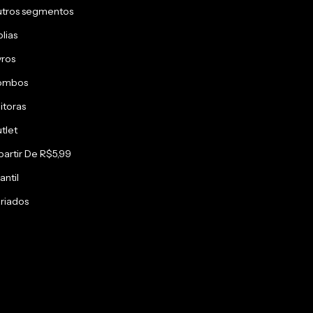
tros segmentos
blias
vros
ombos
itoras
tlet
partir De R$5,99
antil
riados