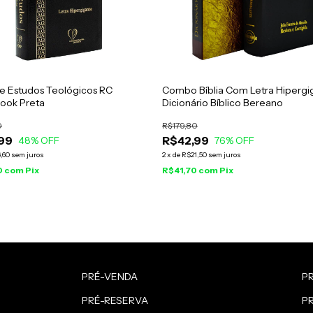
De Estudos Teológicos RC
Combo Bíblia Com Letra Hipergi
ook Preta
Dicionário Bíblico Bereano
0
R$179,80
99
R$42,99
48
% OFF
76
% OFF
,60
sem juros
2
x
de
R$21,50
sem juros
0
com
Pix
R$41,70
com
Pix
PRÉ-VENDA
P
PRÉ-RESERVA
P