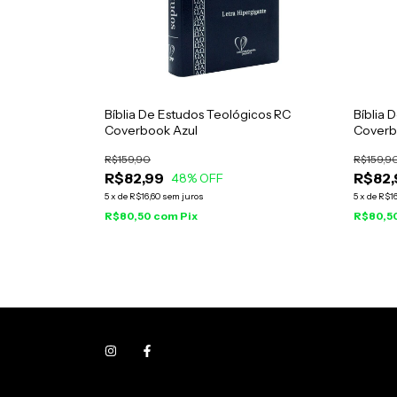
Bíblia De Estudos Teológicos RC
Bíblia 
Coverbook Azul
Coverb
R$159,90
R$159,9
R$82,99
R$82,
48
% OFF
5
x
de
R$16,60
sem juros
5
x
de
R$16
R$80,50
com
Pix
R$80,5