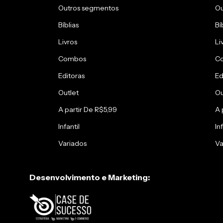
Outros segmentos
Ou
Bíblias
Bí
Livros
Li
Combos
C
Editoras
Ed
Outlet
Ou
A partir De R$5,99
A 
Infantil
Inf
Variados
Va
Desenvolvimento e Marketing: