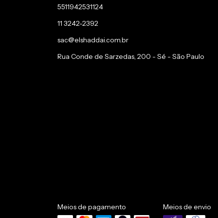
5511942531124
11 3242-2392
sac@elshaddai.com.br
Rua Conde de Sarzedas, 200 - Sé - São Paulo
Meios de pagamento
Meios de envio