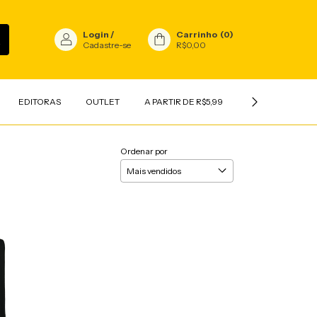
Login
/
Carrinho
(
0
)
Cadastre-se
R$0,00
EDITORAS
OUTLET
A PARTIR DE R$5,99
INFANTIL
V
Ordenar por