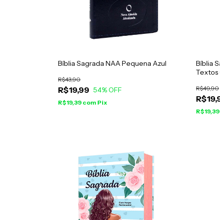
Bíblia Sagrada NAA Pequena Azul
Bíblia 
Textos 
R$43,90
Dos Rei
R$49,90
R$19,99
54
% OFF
R$19,
R$19,39
com
Pix
R$19,3