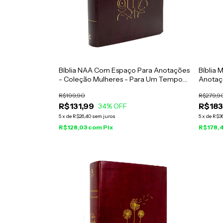
Bíblia NAA Com Espaço Para Anotações
Bíblia
- Coleção Mulheres - Para Um Tempo
Anotaçõ
Como Este
Acinze
R$199,90
R$279,9
R$131,99
R$183
34
% OFF
5
x
de
R$26,40
sem juros
5
x
de
R$3
R$128,03
com
Pix
R$178,