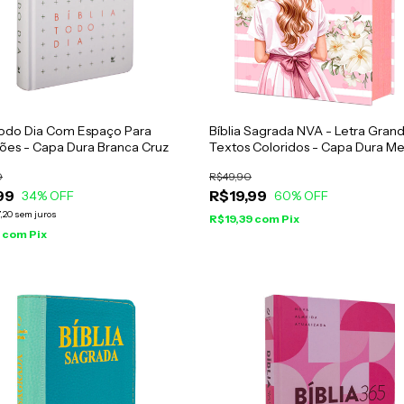
Todo Dia Com Espaço Para
Bíblia Sagrada NVA - Letra Grand
ões - Capa Dura Branca Cruz
Textos Coloridos - Capa Dura M
Rosa
0
R$49,90
99
R$19,99
34
% OFF
60
% OFF
,20
sem juros
R$19,39
com
Pix
1
com
Pix