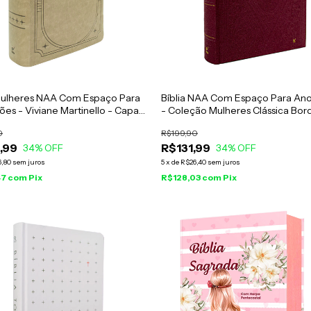
 Mulheres NAA Com Espaço Para
Bíblia NAA Com Espaço Para An
es - Viviane Martinello - Capa
- Coleção Mulheres Clássica Bor
ntada
0
R$199,90
,99
R$131,99
34
% OFF
34
% OFF
6,80
sem juros
5
x
de
R$26,40
sem juros
47
com
Pix
R$128,03
com
Pix