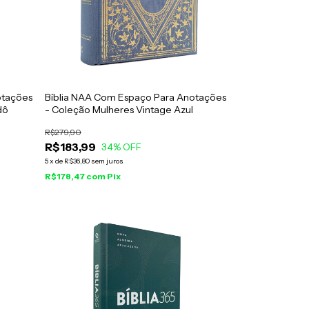
otações
Bíblia NAA Com Espaço Para Anotações
dô
- Coleção Mulheres Vintage Azul
R$279,90
R$183,99
34
% OFF
5
x
de
R$36,80
sem juros
R$178,47
com
Pix