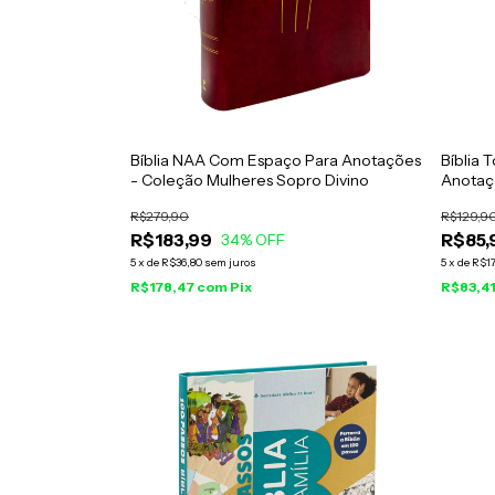
Bíblia NAA Com Espaço Para Anotações
Bíblia 
- Coleção Mulheres Sopro Divino
Anotaç
R$279,90
R$129,9
R$183,99
R$85,
34
% OFF
5
x
de
R$36,80
sem juros
5
x
de
R$17
R$178,47
com
Pix
R$83,4