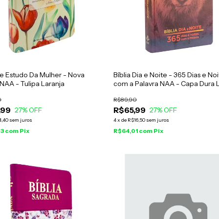
De Estudo Da Mulher - Nova
Bíblia Dia e Noite - 365 Dias e No
NAA - Tulipa Laranja
com a Palavra NAA - Capa Dura 
0
R$89,90
,99
R$65,99
27
% OFF
27
% OFF
4,40
sem juros
4
x
de
R$16,50
sem juros
83
com
Pix
R$64,01
com
Pix