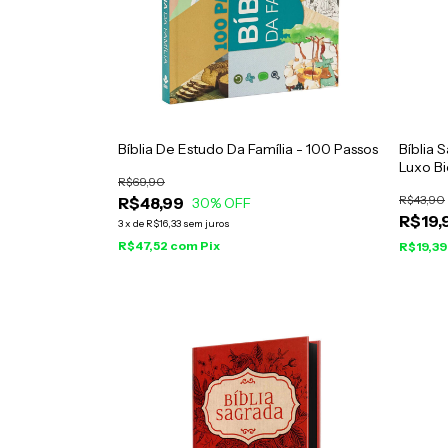
Bíblia De Estudo Da Família - 100 Passos
Bíblia
Luxo Bi
R$69,90
R$43,90
R$48,99
30
% OFF
R$19,
3
x
de
R$16,33
sem juros
R$47,52
com
Pix
R$19,3