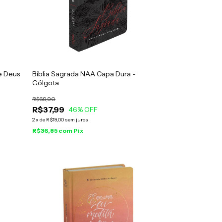
e Deus
Bíblia Sagrada NAA Capa Dura -
Gólgota
R$69,90
R$37,99
46
% OFF
2
x
de
R$19,00
sem juros
R$36,85
com
Pix