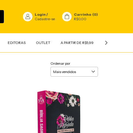
Login
/
Carrinho
(
0
)
Cadastre-se
R$0,00
EDITORAS
OUTLET
A PARTIR DE R$5,99
INFANTIL
V
Ordenar por