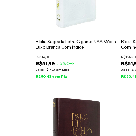
Bíblia Sagrada Letra Gigante NAA Média
Bíblia 
Luxo Branca Com Índice
Com Ín
R$114,90
R$114,90
R$51,99
R$51,
55
% OFF
3
x
de
R$17,33
sem juros
3
x
de
R$17
R$50,43
com
Pix
R$50,4