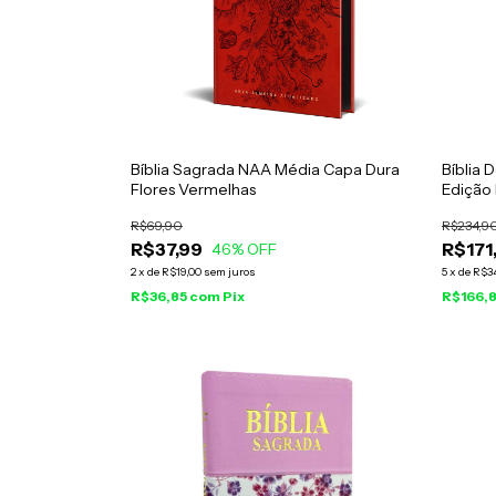
Bíblia Sagrada NAA Média Capa Dura
Bíblia 
Flores Vermelhas
Edição 
R$69,90
R$234,9
R$37,99
R$171
46
% OFF
2
x
de
R$19,00
sem juros
5
x
de
R$3
R$36,85
com
Pix
R$166,