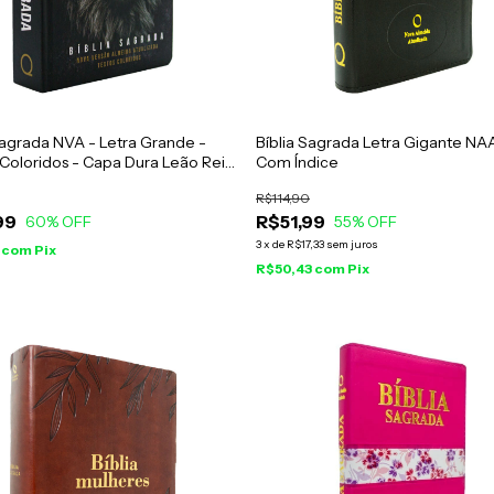
Sagrada NVA - Letra Grande -
Bíblia Sagrada Letra Gigante NA
Coloridos - Capa Dura Leão Reis
Com Índice
s
R$114,90
99
R$51,99
60
% OFF
55
% OFF
3
x
de
R$17,33
sem juros
9
com
Pix
R$50,43
com
Pix