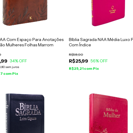
 NAA Com Espaço Para Anotações
Bíblia Sagrada NAA Média Luxo P
ção Mulheres Folhas Marrom
Com Índice
0
R$58,90
,99
R$25,99
34
% OFF
56
% OFF
6,80
sem juros
R$25,21
com
Pix
47
com
Pix