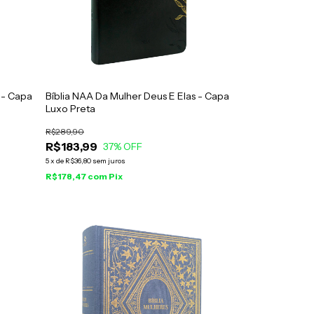
 - Capa
Bíblia NAA Da Mulher Deus E Elas - Capa
Luxo Preta
R$289,90
R$183,99
37
% OFF
5
x
de
R$36,80
sem juros
R$178,47
com
Pix