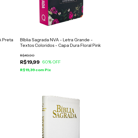
A Preta
Bíblia Sagrada NVA - Letra Grande -
Textos Coloridos - Capa Dura Floral Pink
R$49,90
R$19,99
60
% OFF
R$19,39
com
Pix