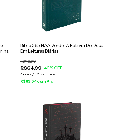
e -
Bíblia 365 NAA Verde: A Palavra De Deus
enina
Em Leituras Diárias
R$119,90
R$64,99
46
% OFF
4
x
de
R$16,25
sem juros
R$63,04
com
Pix