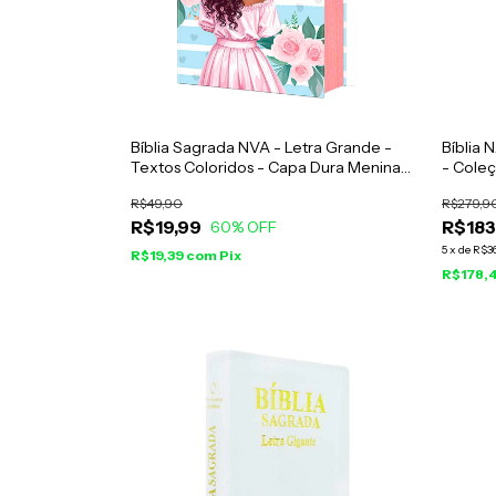
Bíblia Sagrada NVA - Letra Grande -
Bíblia
Textos Coloridos - Capa Dura Menina
- Cole
Azul
R$49,90
R$279,9
R$19,99
R$183
60
% OFF
5
x
de
R$3
R$19,39
com
Pix
R$178,