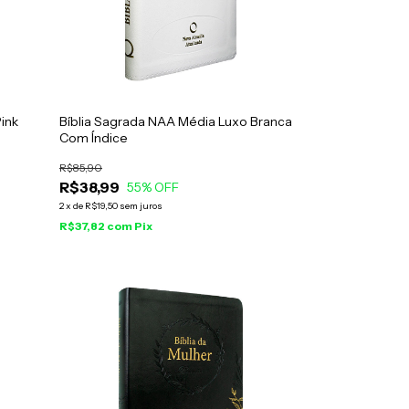
ink
Bíblia Sagrada NAA Média Luxo Branca
Com Índice
R$85,90
R$38,99
55
% OFF
2
x
de
R$19,50
sem juros
R$37,82
com
Pix