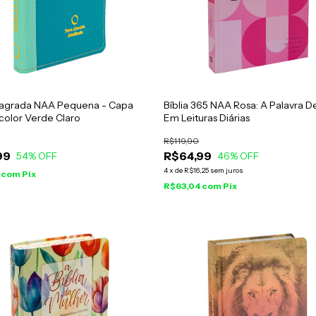
 Sagrada NAA Pequena - Capa
Bíblia 365 NAA Rosa: A Palavra D
color Verde Claro
Em Leituras Diárias
R$119,90
99
R$64,99
54
% OFF
46
% OFF
4
x
de
R$16,25
sem juros
9
com
Pix
R$63,04
com
Pix