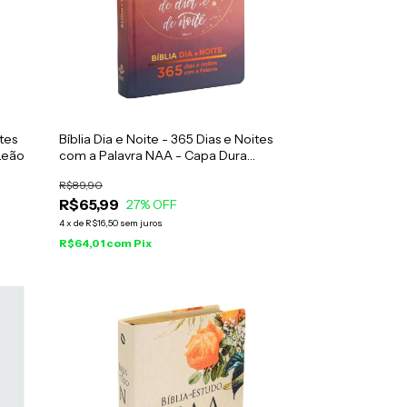
ites
Bíblia Dia e Noite - 365 Dias e Noites
Leão
com a Palavra NAA - Capa Dura
Lettering
R$89,90
R$65,99
27
% OFF
4
x
de
R$16,50
sem juros
R$64,01
com
Pix