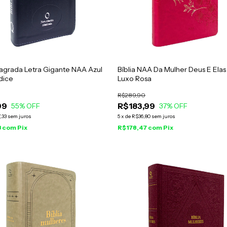
Sagrada Letra Gigante NAA Azul
Bíblia NAA Da Mulher Deus E Elas
dice
Luxo Rosa
R$289,90
99
R$183,99
55
% OFF
37
% OFF
,33
sem juros
5
x
de
R$36,80
sem juros
3
com
Pix
R$178,47
com
Pix