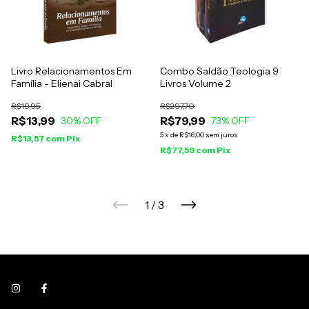
Livro Relacionamentos Em
Combo Saldão Teologia 9
Família - Elienai Cabral
Livros Volume 2
R$19,95
R$297,70
R$13,99
R$79,99
30
% OFF
73
% OFF
5
x
de
R$16,00
sem juros
R$13,57
com
Pix
R$77,59
com
Pix
1
/
3