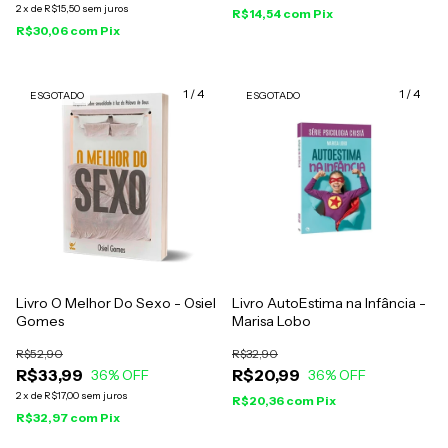
2
x
de
R$15,50
sem juros
R$14,54
com
Pix
R$30,06
com
Pix
1
/
4
1
/
4
ESGOTADO
ESGOTADO
Livro O Melhor Do Sexo - Osiel
Livro AutoEstima na Infância -
Gomes
Marisa Lobo
R$52,90
R$32,90
R$33,99
R$20,99
36
% OFF
36
% OFF
2
x
de
R$17,00
sem juros
R$20,36
com
Pix
R$32,97
com
Pix