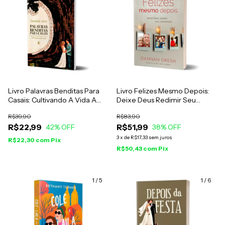
Livro Palavras Benditas Para
Livro Felizes Mesmo Depois:
Casais: Cultivando A Vida A
Deixe Deus Redimir Seu
Dois - Darleide Alves
Casamento - Dannah Gresh
R$39,90
R$83,90
R$22,99
R$51,99
42
% OFF
38
% OFF
3
x
de
R$17,33
sem juros
R$22,30
com
Pix
R$50,43
com
Pix
1
/
5
1
/
6