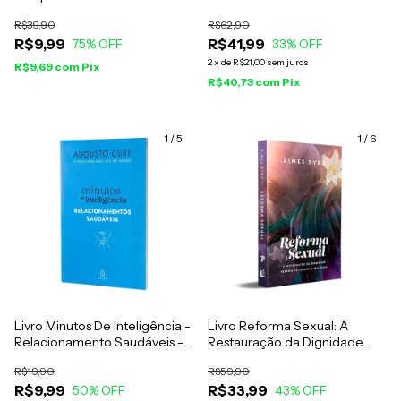
Para Aperfeiçoar Os
R$39,90
R$62,90
Relacionamentos - Carlos
R$9,99
R$41,99
Alberto Bezerra
75
% OFF
33
% OFF
2
x
de
R$21,00
sem juros
R$9,69
com
Pix
R$40,73
com
Pix
1
/
5
1
/
6
Livro Minutos De Inteligência -
Livro Reforma Sexual: A
Relacionamento Saudáveis -
Restauração da Dignidade
Augusto Cury
Pessoal de Homem e
R$19,90
R$59,90
Mulheres - Aimee Byrd
R$9,99
R$33,99
50
% OFF
43
% OFF