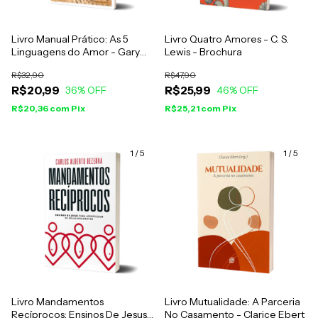
Livro Manual Prático: As 5
Livro Quatro Amores - C. S.
Linguagens do Amor - Gary
Lewis - Brochura
Chapman
R$32,90
R$47,90
R$20,99
R$25,99
36
% OFF
46
% OFF
R$20,36
com
Pix
R$25,21
com
Pix
1
/
5
1
/
5
Livro Mandamentos
Livro Mutualidade: A Parceria
Recíprocos: Ensinos De Jesus
No Casamento - Clarice Ebert