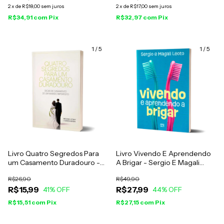
2
x
de
R$18,00
sem juros
2
x
de
R$17,00
sem juros
R$34,91
com
Pix
R$32,97
com
Pix
1
/
5
1
/
5
Livro Quatro Segredos Para
Livro Vivendo E Aprendendo
um Casamento Duradouro -
A Brigar - Sergio E Magali
Michael Letney e Karen Hardin
Leoto
R$26,90
R$49,90
R$15,99
R$27,99
41
% OFF
44
% OFF
R$15,51
com
Pix
R$27,15
com
Pix