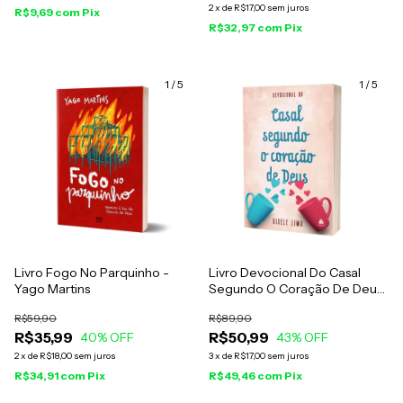
2
x
de
R$17,00
sem juros
R$9,69
com
Pix
R$32,97
com
Pix
1
/
5
1
/
5
Livro Fogo No Parquinho -
Livro Devocional Do Casal
Yago Martins
Segundo O Coração De Deus
- Gisele Lima
R$59,90
R$89,90
R$35,99
R$50,99
40
% OFF
43
% OFF
2
x
de
R$18,00
sem juros
3
x
de
R$17,00
sem juros
R$34,91
com
Pix
R$49,46
com
Pix