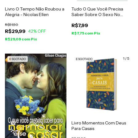
Livro O Tempo Não Roubou a
Tudo O Que Você Precisa
Alegria - Nicolas Ellen
Saber Sobre O Sexo No
Casamento - Wellington
R$51,50
R$7,99
R$29,99
42
% OFF
R$7,75
com
Pix
R$29,09
com
Pix
1
/
5
ESGOTADO
ESGOTADO
Livro Momentos Com Deus
Para Casais