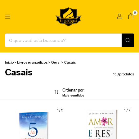
0
Início
>
Livros evangélicos
>
Geral
>
Casais
Casais
153 produtos
Ordenar por:
Mais vendidos
1
/
5
1
/
7