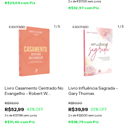
2
x
de
R$17,00
sem juros
R$29,09
com
Pix
R$32,97
com
Pix
1
/
5
1
/
5
ESGOTADO
ESGOTADO
Livro Casamento Centrado No
Livro Influência Sagrada -
Evangelho - Robert W.
Gary Thomas
Kellemen
R$93,00
R$59,90
R$52,99
R$39,99
43
% OFF
33
% OFF
3
x
de
R$17,66
sem juros
2
x
de
R$20,00
sem juros
R$51,40
com
Pix
R$38,79
com
Pix