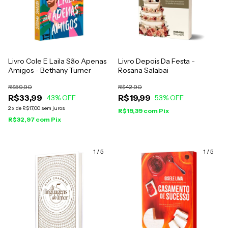
Livro Cole E Laila São Apenas
Livro Depois Da Festa -
Amigos - Bethany Turner
Rosana Salabai
R$59,90
R$42,90
R$33,99
R$19,99
43
% OFF
53
% OFF
2
x
de
R$17,00
sem juros
R$19,39
com
Pix
R$32,97
com
Pix
1
/
5
1
/
5