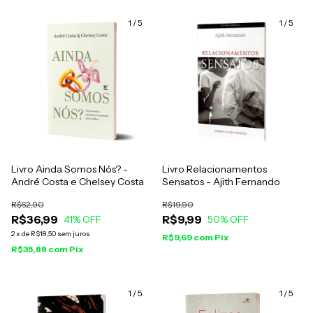
1
/
5
1
/
5
Livro Ainda Somos Nós? -
Livro Relacionamentos
André Costa e Chelsey Costa
Sensatos - Ajith Fernando
R$62,90
R$19,90
R$36,99
R$9,99
41
% OFF
50
% OFF
2
x
de
R$18,50
sem juros
R$9,69
com
Pix
R$35,88
com
Pix
1
/
5
1
/
5