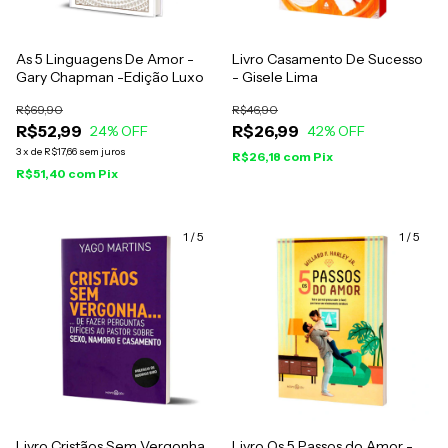
As 5 Linguagens De Amor -
Livro Casamento De Sucesso
Gary Chapman -Edição Luxo
- Gisele Lima
R$69,90
R$46,90
R$52,99
R$26,99
24
% OFF
42
% OFF
3
x
de
R$17,66
sem juros
R$26,18
com
Pix
R$51,40
com
Pix
1
/
5
1
/
5
Livro Cristãos Sem Vergonha...
Livro Os 5 Passos do Amor -