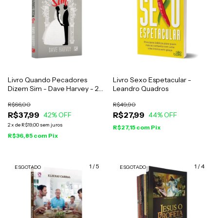
Livro Quando Pecadores
Livro Sexo Espetacular -
Dizem Sim - Dave Harvey - 2ª
Leandro Quadros
Edição
R$66,00
R$49,90
R$37,99
R$27,99
42
% OFF
44
% OFF
2
x
de
R$19,00
sem juros
R$27,15
com
Pix
R$36,85
com
Pix
1
/
5
1
/
4
ESGOTADO
ESGOTADO