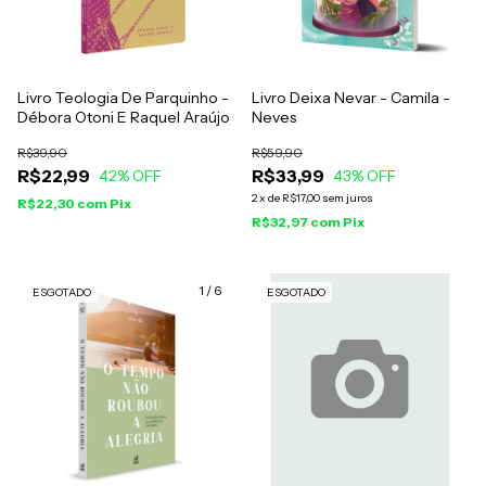
Livro Teologia De Parquinho -
Livro Deixa Nevar - Camila -
Débora Otoni E Raquel Araújo
Neves
R$39,90
R$59,90
R$22,99
R$33,99
42
% OFF
43
% OFF
2
x
de
R$17,00
sem juros
R$22,30
com
Pix
R$32,97
com
Pix
1
/
6
ESGOTADO
ESGOTADO