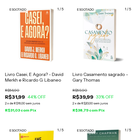
1
/
5
1
/
5
ESGOTADO
ESGOTADO
Livro Casei, E Agora? - David
Livro Casamento sagrado -
Merkh e Ricardo G. Libaneo
Gary Thomas
R$56,90
R$59,90
R$31,99
R$39,99
44
% OFF
33
% OFF
2
x
de
R$16,00
sem juros
2
x
de
R$20,00
sem juros
R$31,03
com
Pix
R$38,79
com
Pix
1
/
5
1
/
5
ESGOTADO
ESGOTADO