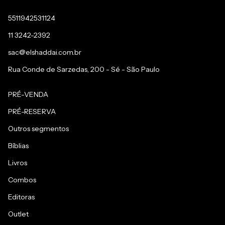
5511942531124
11 3242-2392
sac@elshaddai.com.br
Rua Conde de Sarzedas, 200 - Sé - São Paulo
PRÉ-VENDA
PRÉ-RESERVA
Outros segmentos
Bíblias
Livros
Combos
Editoras
Outlet