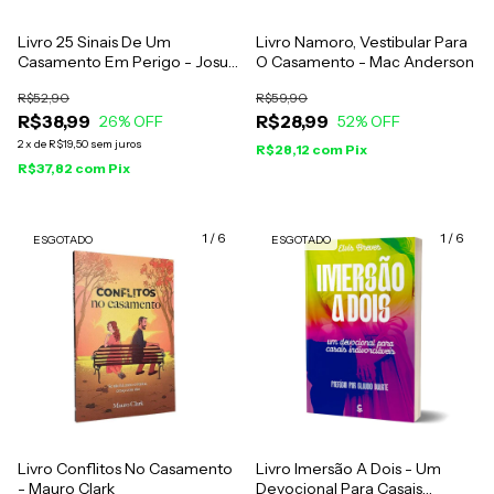
Livro 25 Sinais De Um
Livro Namoro, Vestibular Para
Casamento Em Perigo - Josué
O Casamento - Mac Anderson
Gonçalves
R$52,90
R$59,90
R$38,99
R$28,99
26
% OFF
52
% OFF
2
x
de
R$19,50
sem juros
R$28,12
com
Pix
R$37,82
com
Pix
1
/
6
1
/
6
ESGOTADO
ESGOTADO
Livro Conflitos No Casamento
Livro Imersão A Dois - Um
- Mauro Clark
Devocional Para Casais