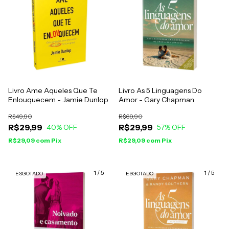
Livro Ame Aqueles Que Te
Livro As 5 Linguagens Do
Enlouquecem - Jamie Dunlop
Amor - Gary Chapman
R$49,90
R$69,90
R$29,99
R$29,99
40
% OFF
57
% OFF
R$29,09
com
Pix
R$29,09
com
Pix
1
/
5
1
/
5
ESGOTADO
ESGOTADO