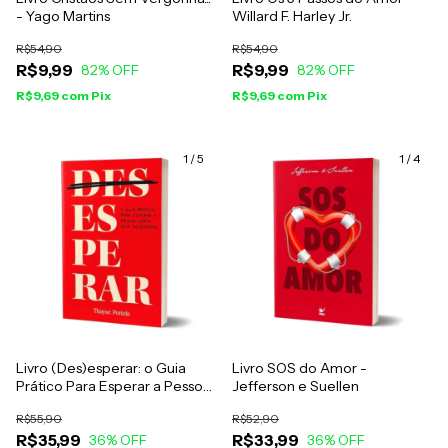
- Yago Martins
Willard F. Harley Jr.
R$54,90
R$54,90
R$9,99
R$9,99
82
% OFF
82
% OFF
R$9,69
com
Pix
R$9,69
com
Pix
1
/
5
1
/
4
Livro (Des)esperar: o Guia
Livro SOS do Amor -
Prático Para Esperar a Pessoa
Jefferson e Suellen
Certa sem Desespero -
R$55,90
R$52,90
Thayse Portela
R$35,99
R$33,99
36
% OFF
36
% OFF