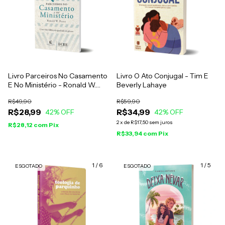
Livro Parceiros No Casamento
Livro O Ato Conjugal - Tim E
E No Ministério - Ronald W.
Beverly Lahaye
Pierce
R$49,90
R$59,90
R$28,99
R$34,99
42
% OFF
42
% OFF
2
x
de
R$17,50
sem juros
R$28,12
com
Pix
R$33,94
com
Pix
1
/
6
1
/
5
ESGOTADO
ESGOTADO