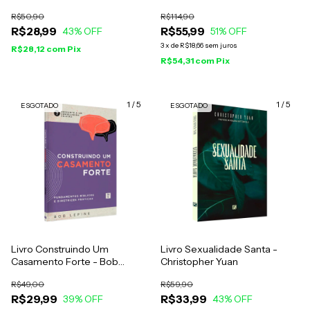
Gary Chapman
R$50,90
R$114,90
R$28,99
R$55,99
43
% OFF
51
% OFF
3
x
de
R$18,66
sem juros
R$28,12
com
Pix
R$54,31
com
Pix
1
/
5
1
/
5
ESGOTADO
ESGOTADO
Livro Construindo Um
Livro Sexualidade Santa -
Casamento Forte - Bob
Christopher Yuan
Lepine
R$49,00
R$59,90
R$29,99
R$33,99
39
% OFF
43
% OFF