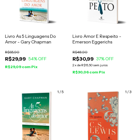
Livro As 5 Linguagens Do
Livro Amor E Respeito -
Amor - Gary Chapman
Emerson Eggerichs
R$65,90
R$48,90
R$29,99
R$30,99
54
% OFF
37
% OFF
2
x
de
R$15,50
sem juros
R$29,09
com
Pix
R$30,06
com
Pix
1
/
5
1
/
3