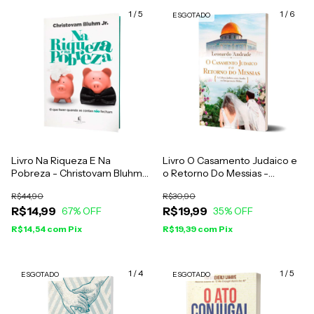
1
/
5
1
/
6
ESGOTADO
Livro Na Riqueza E Na
Livro O Casamento Judaico e
Pobreza - Christovam Bluhm
o Retorno Do Messias -
Jr.
Leonardo Andrade
R$44,90
R$30,90
R$14,99
R$19,99
67
% OFF
35
% OFF
R$14,54
com
Pix
R$19,39
com
Pix
1
/
4
1
/
5
ESGOTADO
ESGOTADO