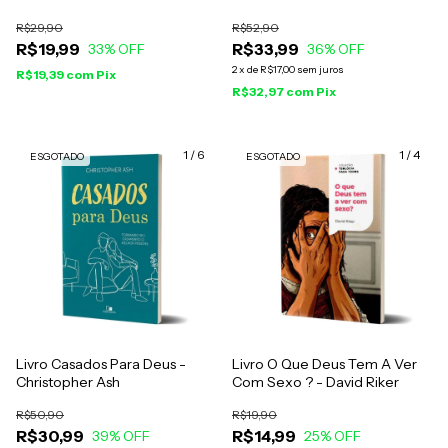
Indivorciáveis
R$29,90
R$52,90
R$19,99
R$33,99
33
% OFF
36
% OFF
2
x
de
R$17,00
sem juros
R$19,39
com
Pix
R$32,97
com
Pix
1
/
6
1
/
4
ESGOTADO
ESGOTADO
Livro Casados Para Deus -
Livro O Que Deus Tem A Ver
Christopher Ash
Com Sexo ? - David Riker
R$50,90
R$19,90
R$30,99
R$14,99
39
% OFF
25
% OFF