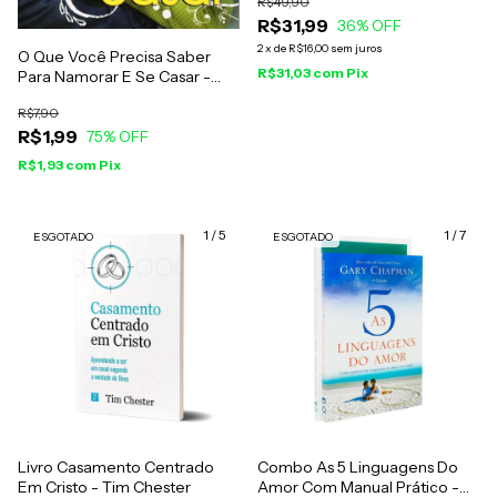
R$49,90
R$31,99
36
% OFF
2
x
de
R$16,00
sem juros
O Que Você Precisa Saber
R$31,03
com
Pix
Para Namorar E Se Casar -
Gilson Chagas
R$7,90
R$1,99
75
% OFF
R$1,93
com
Pix
1
/
5
1
/
7
ESGOTADO
ESGOTADO
Livro Casamento Centrado
Combo As 5 Linguagens Do
Em Cristo - Tim Chester
Amor Com Manual Prático -