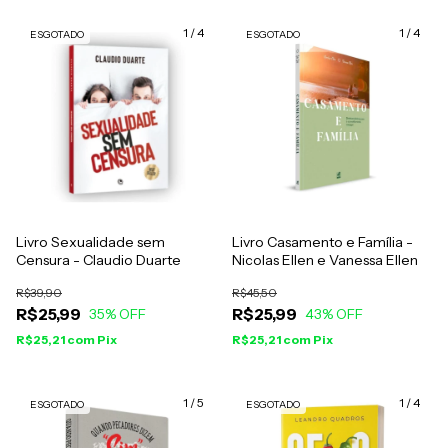
1
/
4
1
/
4
ESGOTADO
ESGOTADO
Livro Sexualidade sem
Livro Casamento e Família -
Censura - Claudio Duarte
Nicolas Ellen e Vanessa Ellen
R$39,90
R$45,50
R$25,99
R$25,99
35
% OFF
43
% OFF
R$25,21
com
Pix
R$25,21
com
Pix
1
/
5
1
/
4
ESGOTADO
ESGOTADO