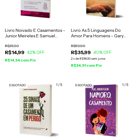
Livro Noivado E Casamentos -
Livro As 5 Linguagens Do
Junior Meireles E Samuel
Amor Para Homens - Gary
Rocha Lopes
Chapman
R$25,90
R$59,90
R$14,99
R$35,99
42
% OFF
40
% OFF
2
x
de
R$18,00
sem juros
R$14,54
com
Pix
R$34,91
com
Pix
1
/
5
1
/
5
ESGOTADO
ESGOTADO