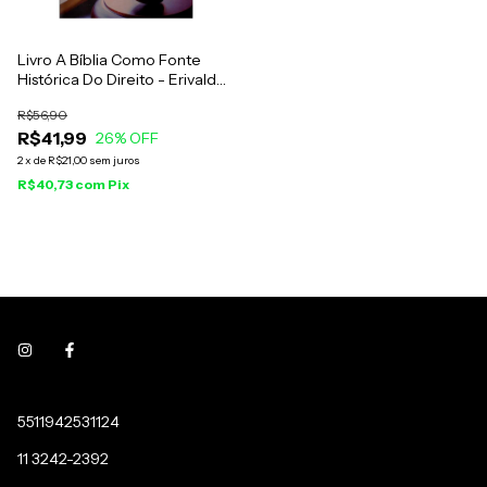
Livro A Bíblia Como Fonte
Histórica Do Direito - Erivaldo
De Jesus
R$56,90
R$41,99
26
% OFF
2
x
de
R$21,00
sem juros
R$40,73
com
Pix
5511942531124
11 3242-2392