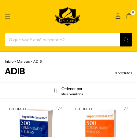
0
Início
>
Marcas
>
ADIB
ADIB
3 produtos
Ordenar por:
Mais vendidos
1
/
4
1
/
4
ESGOTADO
ESGOTADO