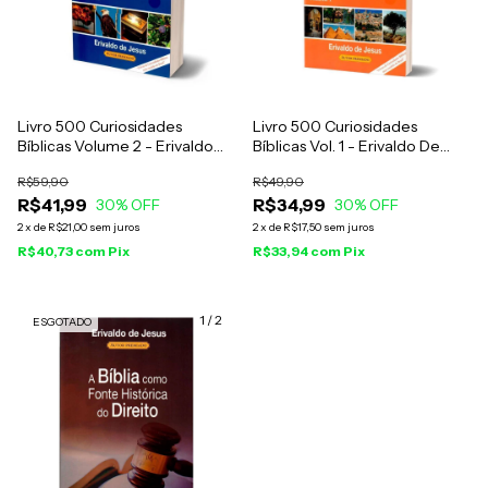
Livro 500 Curiosidades
Livro 500 Curiosidades
Bíblicas Volume 2 - Erivaldo
Bíblicas Vol. 1 - Erivaldo De
De Jesus
Jesus
R$59,90
R$49,90
R$41,99
R$34,99
30
% OFF
30
% OFF
2
x
de
R$21,00
sem juros
2
x
de
R$17,50
sem juros
R$40,73
com
Pix
R$33,94
com
Pix
1
/
2
ESGOTADO