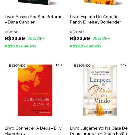
Livro Anseio Por Seu Retorno
Livro Espírito De Adoção -
- Dana Candler
Randy E Kelsey Bohlender
R$38,50
R$38,50
R$23,99
R$23,99
38
% OFF
38
% OFF
R$23,27
com
Pix
R$23,27
com
Pix
1
/
3
1
/
2
ESGOTADO
ESGOTADO
Livro Conhecer A Deus - Billy
Livro Julgamento Na Casa De
Humphrey
Deus: Limpeza E Glória Estão