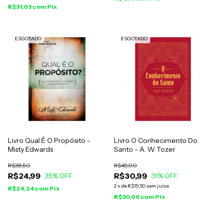
R$31,03
com
Pix
ESGOTADO
ESGOTADO
Livro Qual É O Propósito -
Livro O Conhecimento Do
Misty Edwards
Santo - A. W. Tozer
R$38,50
R$45,00
R$24,99
R$30,99
35
% OFF
31
% OFF
2
x
de
R$15,50
sem juros
R$24,24
com
Pix
R$30,06
com
Pix