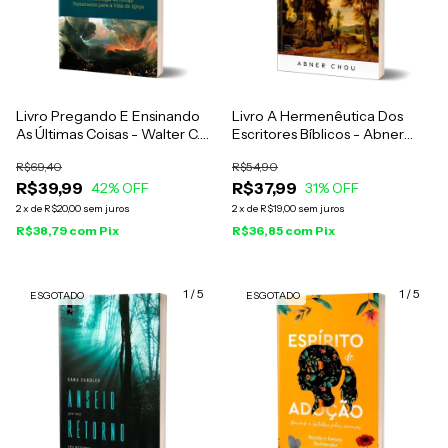
Livro Pregando E Ensinando
Livro A Hermenêutica Dos
As Últimas Coisas - Walter C.
Escritores Bíblicos - Abner
Kaiser Jr.
Chou
R$69,40
R$54,90
R$39,99
R$37,99
42
% OFF
31
% OFF
2
x
de
R$20,00
sem juros
2
x
de
R$19,00
sem juros
R$38,79
com
Pix
R$36,85
com
Pix
1
/
5
1
/
5
ESGOTADO
ESGOTADO