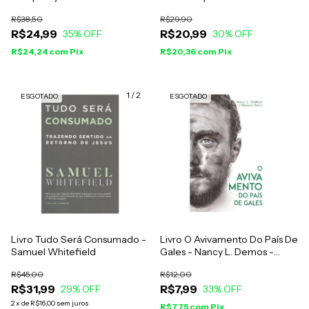
Vindo - Jeremiah Johnson
R$38,50
R$29,90
R$24,99
R$20,99
35
% OFF
30
% OFF
R$24,24
com
Pix
R$20,36
com
Pix
1
/
2
ESGOTADO
ESGOTADO
Livro Tudo Será Consumado -
Livro O Avivamento Do País De
Samuel Whitefield
Gales - Nancy L. Demos -
Livreto
R$45,00
R$12,00
R$31,99
R$7,99
29
% OFF
33
% OFF
2
x
de
R$16,00
sem juros
R$7,75
com
Pix