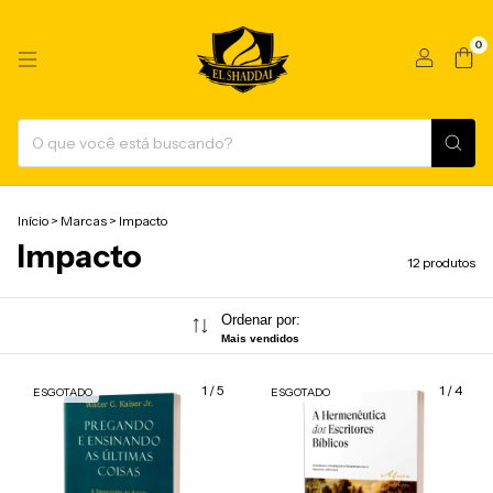
0
Início
>
Marcas
>
Impacto
Impacto
12 produtos
Ordenar por:
Mais vendidos
1
/
5
1
/
4
ESGOTADO
ESGOTADO