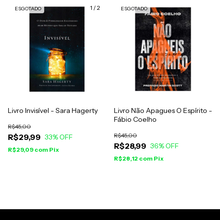
1
/
2
ESGOTADO
ESGOTADO
Livro Invisível - Sara Hagerty
Livro Não Apagues O Espírito -
Fábio Coelho
R$45,00
R$45,00
R$29,99
33
% OFF
R$28,99
36
% OFF
R$29,09
com
Pix
R$28,12
com
Pix