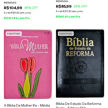
R$119,90
R$169,90
R$85,99
28
% OFF
R$104,99
38
% OFF
5
x
de
R$17,20
sem juros
5
x
de
R$21,00
sem juros
R$83,41
com
Pix
R$101,84
com
Pix
1
/
2
1
/
3
ESGOTADO
ESGOTADO
Bíblia De Estudo Da Reforma
A Bíblia Da Mulher Ra - Média
Preta - Editora Sbb