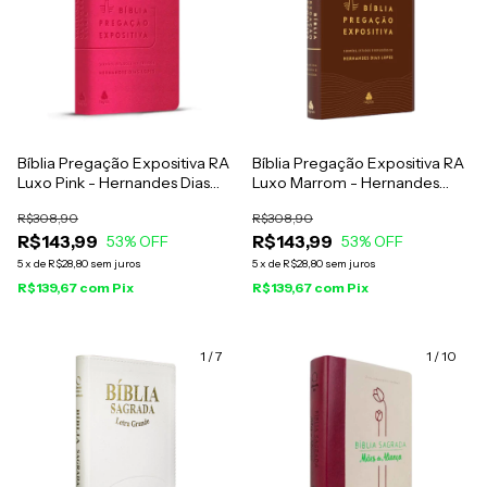
Bíblia Pregação Expositiva RA
Bíblia Pregação Expositiva RA
Luxo Pink - Hernandes Dias
Luxo Marrom - Hernandes
Lopes
Dias Lopes
R$308,90
R$308,90
R$143,99
R$143,99
53
% OFF
53
% OFF
5
x
de
R$28,80
sem juros
5
x
de
R$28,80
sem juros
R$139,67
com
Pix
R$139,67
com
Pix
1
/
7
1
/
10