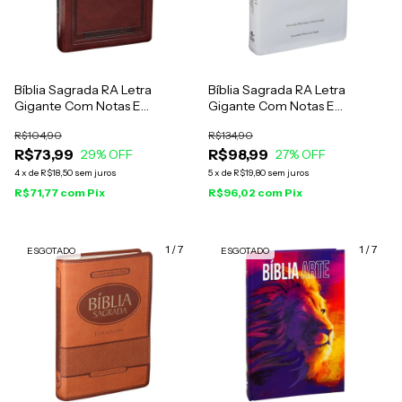
Bíblia Sagrada RA Letra
Bíblia Sagrada RA Letra
Gigante Com Notas E
Gigante Com Notas E
Referências Luxo Marrom
Referências Luxo Branca
R$104,90
R$134,90
R$73,99
R$98,99
29
% OFF
27
% OFF
4
x
de
R$18,50
sem juros
5
x
de
R$19,80
sem juros
R$71,77
com
Pix
R$96,02
com
Pix
1
/
7
1
/
7
ESGOTADO
ESGOTADO