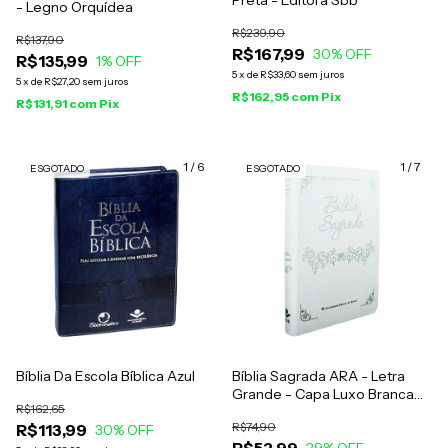
- Legno Orquídea
R$239,90
R$137,90
R$167,99
30
% OFF
R$135,99
1
% OFF
5
x
de
R$33,60
sem juros
5
x
de
R$27,20
sem juros
R$162,95
com
Pix
R$131,91
com
Pix
1
/
6
1
/
7
ESGOTADO
ESGOTADO
Bíblia Da Escola Bíblica Azul
Bíblia Sagrada ARA - Letra
Grande - Capa Luxo Branca
R$162,65
Casamento
R$74,90
R$113,99
30
% OFF
R$52,99
29
% OFF