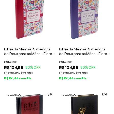
Bíblia da Mamãe: Sabedoria
Bíblia da Mamãe: Sabedoria
de Deus para as Mães - Flores
de Deus para as Mães - Flores
Goiaba - Almeida Revista e
Malva - Almeida Revista e
R$149,90
R$149,90
Atualizada
Atualizada
R$104,99
R$104,99
30
% OFF
30
% OFF
5
x
de
R$21,00
sem juros
5
x
de
R$21,00
sem juros
R$101,84
com
Pix
R$101,84
com
Pix
1
/
8
1
/
6
ESGOTADO
ESGOTADO