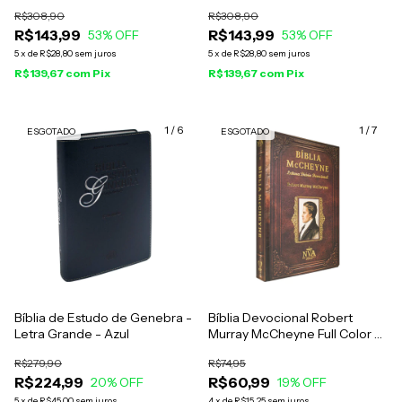
R$308,90
R$308,90
R$143,99
R$143,99
53
% OFF
53
% OFF
5
x
de
R$28,80
sem juros
5
x
de
R$28,80
sem juros
R$139,67
com
Pix
R$139,67
com
Pix
1
/
6
1
/
7
ESGOTADO
ESGOTADO
Bíblia de Estudo de Genebra -
Bíblia Devocional Robert
Letra Grande - Azul
Murray McCheyne Full Color -
Capa Luxo Vintage Marrom
R$279,90
R$74,95
R$224,99
R$60,99
20
% OFF
19
% OFF
5
x
de
R$45,00
sem juros
4
x
de
R$15,25
sem juros