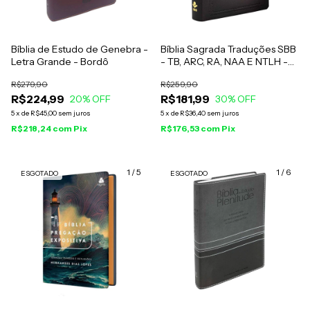
Bíblia de Estudo de Genebra -
Bíblia Sagrada Traduções SBB
Letra Grande - Bordô
- TB, ARC, RA, NAA E NTLH -
Preta
R$279,90
R$259,90
R$224,99
R$181,99
20
% OFF
30
% OFF
5
x
de
R$45,00
sem juros
5
x
de
R$36,40
sem juros
R$218,24
com
Pix
R$176,53
com
Pix
1
/
5
1
/
6
ESGOTADO
ESGOTADO