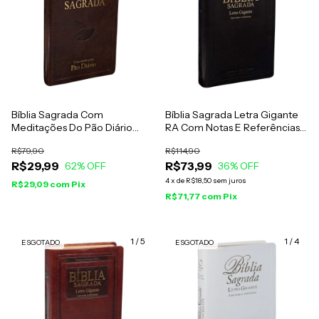
Bíblia Sagrada Com
Bíblia Sagrada Letra Gigante
Meditações Do Pão Diário
RA Com Notas E Referências
Luxo Marrom
Luxo Preta
R$79,90
R$114,90
R$29,99
R$73,99
62
% OFF
36
% OFF
4
x
de
R$18,50
sem juros
R$29,09
com
Pix
R$71,77
com
Pix
1
/
5
1
/
4
ESGOTADO
ESGOTADO