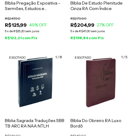
Bíblia Pregação Expositiva -
Bíblia De Estudo Plenitude
Sermões, Estudos e
Cinza RA Com Índice
Reflexões - Hernandes Dias
R$247,90
R$279,90
Lopes - RA Capa Dura
R$125,99
R$204,99
Salvação
49
% OFF
27
% OFF
5
x
de
R$25,20
sem juros
5
x
de
R$41,00
sem juros
R$122,21
com
Pix
R$198,84
com
Pix
1
/
8
1
/
5
ESGOTADO
ESGOTADO
Bíblia Sagrada Traduções SBB
Bíblia Do Obreiro RA Luxo
TB ARC RA NAA NTLH
Bordõ
R$219,90
R$149,90