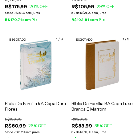
R$175,99
R$105,99
20
% OFF
29
% OFF
5
x
de
R$35,20
sem juros
5
x
de
R$21,20
sem juros
R$170,71
com
Pix
R$102,81
com
Pix
1
/
9
1
/
9
ESGOTADO
ESGOTADO
Bíblia Da Família RA Capa Dura
Bíblia Da Família RA Capa Luxo
Flores
Branca E Marrom
R$109,90
R$129,90
R$80,99
R$83,99
26
% OFF
35
% OFF
5
x
de
R$16,20
sem juros
5
x
de
R$16,80
sem juros