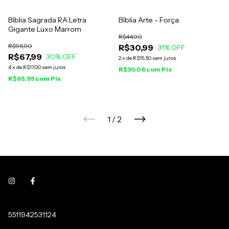
Bíblia Sagrada RA Letra
Bíblia Arte - Força
Gigante Luxo Marrom
R$44,90
R$96,90
R$30,99
31
% OFF
R$67,99
30
% OFF
2
x
de
R$15,50
sem juros
4
x
de
R$17,00
sem juros
R$30,06
com
Pix
R$65,95
com
Pix
1
/
2
5511942531124