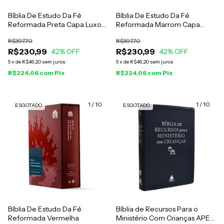
Bíblia De Estudo Da Fé
Bíblia De Estudo Da Fé
Reformada Preta Capa Luxo
Reformada Marrom Capa
Com Estojo
Luxo Com Estojo
R$397,70
R$397,70
R$230,99
R$230,99
42
% OFF
42
% OFF
5
x
de
R$46,20
sem juros
5
x
de
R$46,20
sem juros
R$224,06
com
Pix
R$224,06
com
Pix
1
/
10
1
/
10
ESGOTADO
ESGOTADO
Bíblia De Estudo Da Fé
Bíblia de Recursos Para o
Reformada Vermelha
Ministério Com Crianças APEC