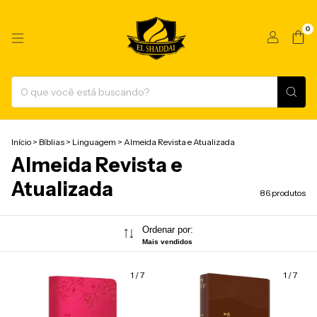
0
Início
>
Bíblias
>
Linguagem
>
Almeida Revista e Atualizada
Almeida Revista e
Atualizada
86 produtos
Ordenar por:
Mais vendidos
1
/
7
1
/
7