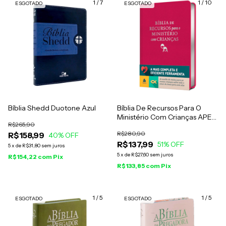
1
/
7
1
/
10
ESGOTADO
ESGOTADO
Bíblia Shedd Duotone Azul
Bíblia De Recursos Para O
Ministério Com Crianças APEC
R$265,90
Luxo Rosa
R$280,90
R$158,99
40
% OFF
R$137,99
51
% OFF
5
x
de
R$31,80
sem juros
5
x
de
R$27,60
sem juros
R$154,22
com
Pix
R$133,85
com
Pix
1
/
5
1
/
5
ESGOTADO
ESGOTADO