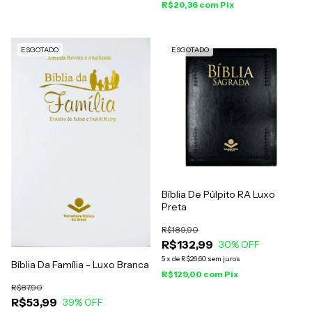
R$20,36
com
Pix
ESGOTADO
ESGOTADO
Bíblia De Púlpito RA Luxo
Preta
R$189,90
R$132,99
30
% OFF
5
x
de
R$26,60
sem juros
Bíblia Da Família - Luxo Branca
R$129,00
com
Pix
R$87,90
R$53,99
39
% OFF