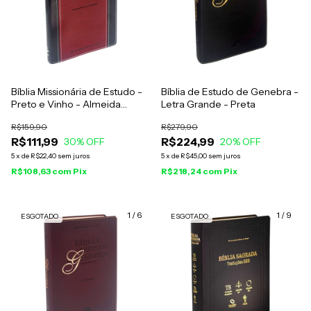
Bíblia Missionária de Estudo -
Bíblia de Estudo de Genebra -
Preto e Vinho - Almeida
Letra Grande - Preta
Revista e Atualizada
R$159,90
R$279,90
R$111,99
R$224,99
30
% OFF
20
% OFF
5
x
de
R$22,40
sem juros
5
x
de
R$45,00
sem juros
R$108,63
com
Pix
R$218,24
com
Pix
1
/
6
1
/
9
ESGOTADO
ESGOTADO