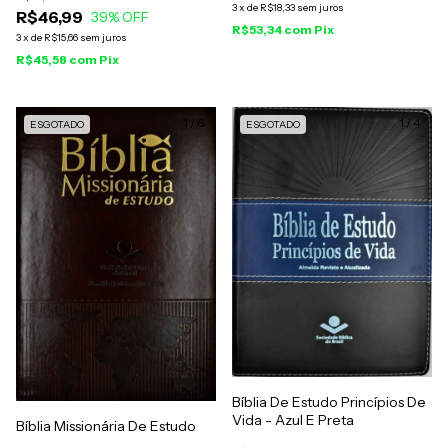
3
x
de
R$18,33
sem juros
R$46,99
39
% OFF
R$53,34
com
Pix
3
x
de
R$15,66
sem juros
R$45,58
com
Pix
1
/
6
1
/
4
ESGOTADO
ESGOTADO
Bíblia De Estudo Princípios De
Vida - Azul E Preta
Bíblia Missionária De Estudo