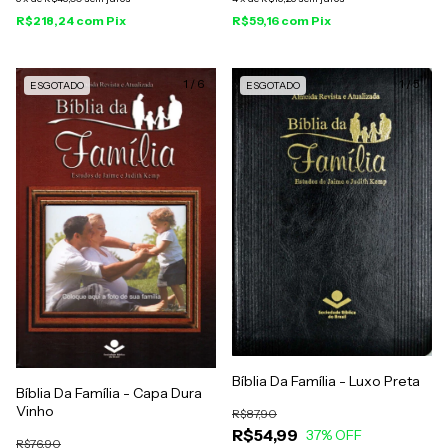
R$218,24
com
Pix
R$59,16
com
Pix
1
/
6
1
/
5
ESGOTADO
ESGOTADO
Bíblia Da Família - Luxo Preta
Bíblia Da Família - Capa Dura
Vinho
R$87,90
R$54,99
37
% OFF
R$76,90