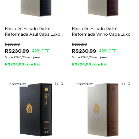
Bíblia De Estudo Da Fé
Bíblia De Estudo Da Fé
Reformada Azul Capa Luxo
Reformada Vinho Capa Luxo
Com Estojo
Com Estojo
R$397,70
R$397,70
R$230,99
R$230,99
42
% OFF
42
% OFF
5
x
de
R$46,20
sem juros
5
x
de
R$46,20
sem juros
R$224,06
com
Pix
R$224,06
com
Pix
1
/
10
1
/
10
ESGOTADO
ESGOTADO