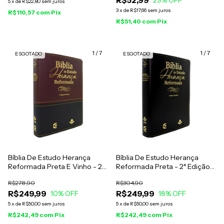
5
x
de
R$22,80
sem juros
3
x
de
R$17,66
sem juros
R$110,57
com
Pix
R$51,40
com
Pix
1
/
7
1
/
7
ESGOTADO
ESGOTADO
Bíblia De Estudo Herança
Bíblia De Estudo Herança
Reformada Preta E Vinho - 2ª
Reformada Preta - 2ª Edição
Edição Revisada
Revisada
R$278,90
R$304,90
R$249,99
R$249,99
10
% OFF
18
% OFF
5
x
de
R$50,00
sem juros
5
x
de
R$50,00
sem juros
R$242,49
com
Pix
R$242,49
com
Pix