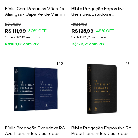
Bíblia Com Recursos Mães Da
Bíblia Pregação Expositiva -
Alianças - Capa Verde Marfim
Sermões, Estudos e
Reflexões - Hernandes Dias
R$159,90
R$247,90
Lopes - RA Capa Dura
R$111,99
R$125,99
30
% OFF
Harmonia
49
% OFF
5
x
de
R$22,40
sem juros
5
x
de
R$25,20
sem juros
R$108,63
com
Pix
R$122,21
com
Pix
1
/
5
1
/
7
Bíblia Pregação Expositiva RA
Bíblia Pregação Expositiva RA
Azul Hernandes Dias Lopes
Preta Hernandes Dias Lopes