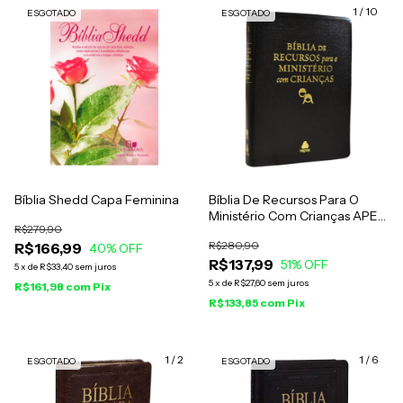
1
/
10
ESGOTADO
ESGOTADO
Bíblia Shedd Capa Feminina
Bíblia De Recursos Para O
Ministério Com Crianças APEC
R$279,90
Luxo Preta
R$280,90
R$166,99
40
% OFF
R$137,99
51
% OFF
5
x
de
R$33,40
sem juros
5
x
de
R$27,60
sem juros
R$161,98
com
Pix
R$133,85
com
Pix
1
/
2
1
/
6
ESGOTADO
ESGOTADO