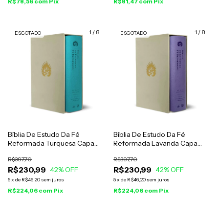
R$78,56
com
Pix
R$81,47
com
Pix
1
/
8
1
/
8
ESGOTADO
ESGOTADO
Bíblia De Estudo Da Fé
Bíblia De Estudo Da Fé
Reformada Turquesa Capa
Reformada Lavanda Capa
Luxo Com Estojo
Luxo Com Estojo
R$397,70
R$397,70
R$230,99
R$230,99
42
% OFF
42
% OFF
5
x
de
R$46,20
sem juros
5
x
de
R$46,20
sem juros
R$224,06
com
Pix
R$224,06
com
Pix