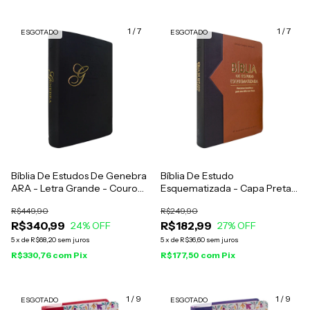
1
/
7
1
/
7
ESGOTADO
ESGOTADO
Bíblia De Estudos De Genebra
Bíblia De Estudo
ARA - Letra Grande - Couro
Esquematizada - Capa Preta
Legítimo Preta
E Marrom
R$449,90
R$249,90
R$340,99
R$182,99
24
% OFF
27
% OFF
5
x
de
R$68,20
sem juros
5
x
de
R$36,60
sem juros
R$330,76
com
Pix
R$177,50
com
Pix
1
/
9
1
/
9
ESGOTADO
ESGOTADO