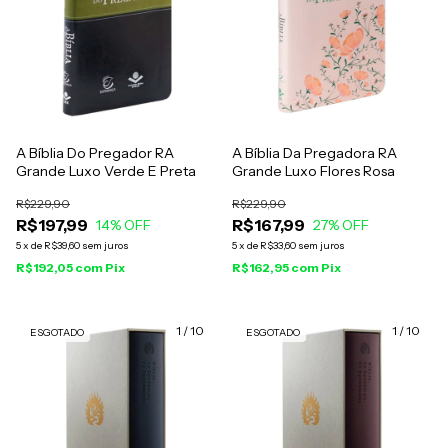
A Bíblia Do Pregador RA
A Bíblia Da Pregadora RA
Grande Luxo Verde E Preta
Grande Luxo Flores Rosa
R$229,90
R$229,90
R$197,99
R$167,99
14
% OFF
27
% OFF
5
x
de
R$39,60
sem juros
5
x
de
R$33,60
sem juros
R$192,05
com
Pix
R$162,95
com
Pix
1
/
10
1
/
10
ESGOTADO
ESGOTADO