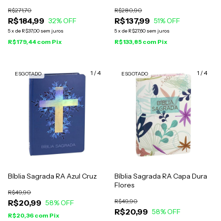
Luxo Azul
R$271,70
R$280,90
R$184,99
R$137,99
32
% OFF
51
% OFF
5
x
de
R$37,00
sem juros
5
x
de
R$27,60
sem juros
R$179,44
com
Pix
R$133,85
com
Pix
1
/
4
1
/
4
ESGOTADO
ESGOTADO
Bíblia Sagrada RA Azul Cruz
Bíblia Sagrada RA Capa Dura
Flores
R$49,90
R$49,90
R$20,99
58
% OFF
R$20,99
58
% OFF
R$20,36
com
Pix