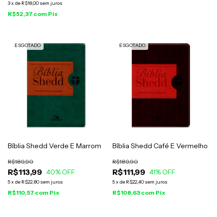
3
x
de
R$18,00
sem juros
R$52,37
com
Pix
ESGOTADO
ESGOTADO
Bíblia Shedd Verde E Marrom
Bíblia Shedd Café E Vermelho
R$189,90
R$189,90
R$113,99
R$111,99
40
% OFF
41
% OFF
5
x
de
R$22,80
sem juros
5
x
de
R$22,40
sem juros
R$110,57
com
Pix
R$108,63
com
Pix