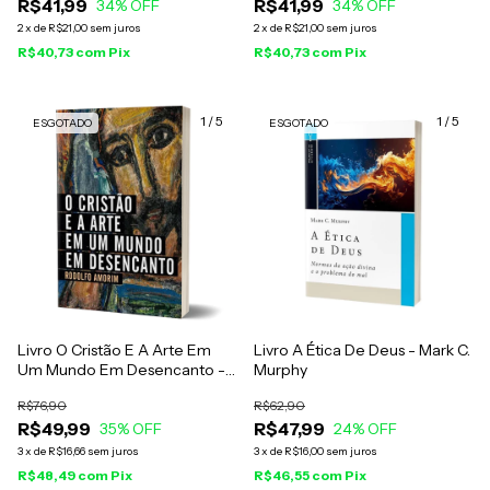
R$41,99
R$41,99
34
% OFF
34
% OFF
2
x
de
R$21,00
sem juros
2
x
de
R$21,00
sem juros
R$40,73
com
Pix
R$40,73
com
Pix
1
/
5
1
/
5
ESGOTADO
ESGOTADO
Livro O Cristão E A Arte Em
Livro A Ética De Deus - Mark C.
Um Mundo Em Desencanto -
Murphy
Rodolfo Amorim
R$76,90
R$62,90
R$49,99
R$47,99
35
% OFF
24
% OFF
3
x
de
R$16,66
sem juros
3
x
de
R$16,00
sem juros
R$48,49
com
Pix
R$46,55
com
Pix