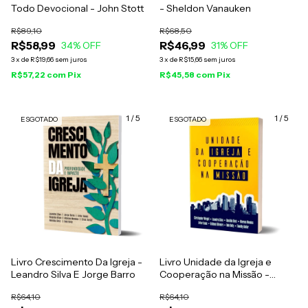
Todo Devocional - John Stott
- Sheldon Vanauken
R$89,10
R$68,50
R$58,99
R$46,99
34
% OFF
31
% OFF
3
x
de
R$19,66
sem juros
3
x
de
R$15,66
sem juros
R$57,22
com
Pix
R$45,58
com
Pix
1
/
5
1
/
5
ESGOTADO
ESGOTADO
Livro Crescimento Da Igreja -
Livro Unidade da Igreja e
Leandro Silva E Jorge Barro
Cooperação na Missão -
Timothy Keller
R$64,10
R$64,10