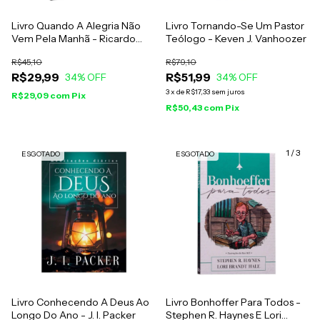
Livro Quando A Alegria Não
Livro Tornando-Se Um Pastor
Vem Pela Manhã - Ricardo
Teólogo - Keven J. Vanhoozer
Barbosa De Sousa
R$45,10
R$79,10
R$29,99
R$51,99
34
% OFF
34
% OFF
3
x
de
R$17,33
sem juros
R$29,09
com
Pix
R$50,43
com
Pix
1
/
3
ESGOTADO
ESGOTADO
Livro Conhecendo A Deus Ao
Livro Bonhoffer Para Todos -
Longo Do Ano - J. I. Packer
Stephen R. Haynes E Lori