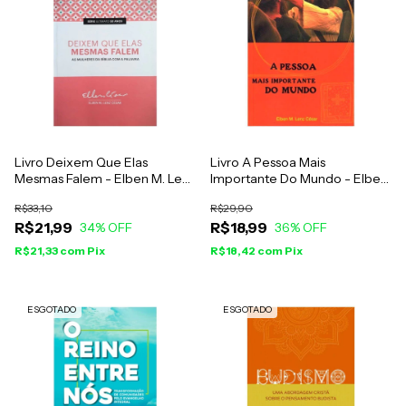
Livro Deixem Que Elas
Livro A Pessoa Mais
Mesmas Falem - Elben M. Lenz
Importante Do Mundo - Elben
César
M. Lenz César
R$33,10
R$29,90
R$21,99
R$18,99
34
% OFF
36
% OFF
R$21,33
com
Pix
R$18,42
com
Pix
ESGOTADO
ESGOTADO