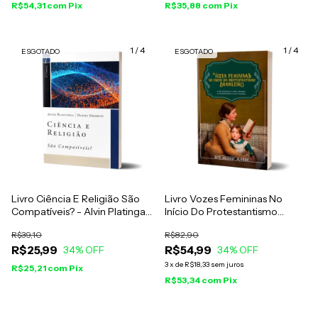
R$54,31
com
Pix
R$35,88
com
Pix
1
/
4
1
/
4
ESGOTADO
ESGOTADO
Livro Ciência E Religião São
Livro Vozes Femininas No
Compatíveis? - Alvin Platinga
Início Do Protestantismo
E Daniel Dennett
Brasileiro - Rute Salviano
R$39,10
R$82,90
Almeida
R$25,99
R$54,99
34
% OFF
34
% OFF
3
x
de
R$18,33
sem juros
R$25,21
com
Pix
R$53,34
com
Pix