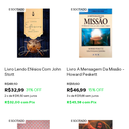
ESGOTADO
ESGOTADO
Livro Lendo Efésios Com John
Livro A Mensagem Da Missão -
Stott
Howard Peskett
R$48,10
R$55,60
R$32,99
R$46,99
31
% OFF
15
% OFF
2
x
de
R$16,50
sem juros
3
x
de
R$15,66
sem juros
R$32,00
com
Pix
R$45,58
com
Pix
ESGOTADO
ESGOTADO