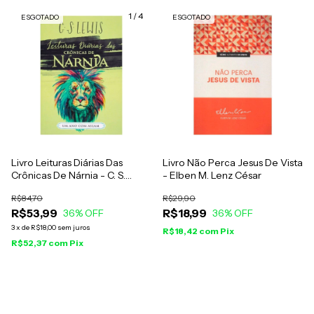
1
/
4
ESGOTADO
ESGOTADO
Livro Leituras Diárias Das
Livro Não Perca Jesus De Vista
Crônicas De Nárnia - C. S.
- Elben M. Lenz César
Lewis
R$84,70
R$29,90
R$53,99
R$18,99
36
% OFF
36
% OFF
3
x
de
R$18,00
sem juros
R$18,42
com
Pix
R$52,37
com
Pix