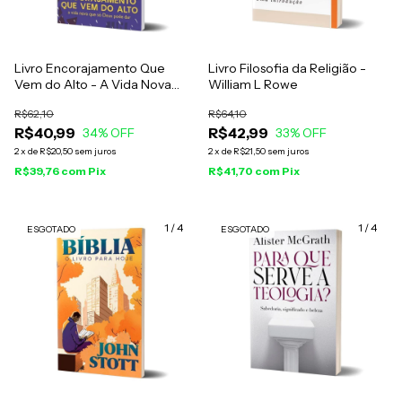
Livro Encorajamento Que
Livro Filosofia da Religião -
Vem do Alto - A Vida Nova
William L Rowe
que só Deus pode Dar -
R$62,10
R$64,10
Robert Liang Koo
R$40,99
R$42,99
34
% OFF
33
% OFF
2
x
de
R$20,50
sem juros
2
x
de
R$21,50
sem juros
R$39,76
com
Pix
R$41,70
com
Pix
1
/
4
1
/
4
ESGOTADO
ESGOTADO