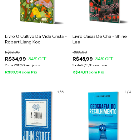
Livro O Cultivo Da Vida Cristã -
Livro Casas De Chá - Shine
Robert Liang Koo
Lee
R$52,80
R$69,90
R$34,99
R$45,99
34
% OFF
34
% OFF
2
x
de
R$17,50
sem juros
3
x
de
R$15,33
sem juros
R$33,94
com
Pix
R$44,61
com
Pix
1
/
5
1
/
4