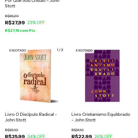
Por Que Sou Cristão - John
Stott
R$36,20
R$27,99
23
% OFF
R$27,15
com
Pix
1
/
3
ESGOTADO
ESGOTADO
Livro O Discípulo Radical -
Livro Cristianismo Equilibrado
John Stott
- John Stott
R$39,10
R$31,10
R$25,99
R$22,99
34
% OFF
26
% OFF