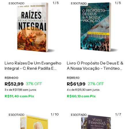
1
/
5
1
/
5
ESGOTADO
ESGOTADO
Livro Raízes De Um Evangelho
Livro O Propósito De Deus E &
Integral - C. René Padilla E
A Nossa Vocação - Timóteo
Valdir Steuernagel
Carriker
R$84,00
R$85,10
R$52,99
R$61,99
37
% OFF
27
% OFF
3
x
de
R$17,66
sem juros
4
x
de
R$15,50
sem juros
R$51,40
com
Pix
R$60,13
com
Pix
1
/
10
1
/
7
ESGOTADO
ESGOTADO