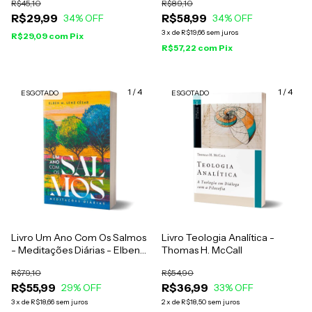
R$45,10
R$89,10
R$29,99
R$58,99
34
% OFF
34
% OFF
3
x
de
R$19,66
sem juros
R$29,09
com
Pix
R$57,22
com
Pix
1
/
4
1
/
4
ESGOTADO
ESGOTADO
Livro Um Ano Com Os Salmos
Livro Teologia Analítica -
- Meditações Diárias - Elben
Thomas H. McCall
M. Lenz César
R$79,10
R$54,90
R$55,99
R$36,99
29
% OFF
33
% OFF
3
x
de
R$18,66
sem juros
2
x
de
R$18,50
sem juros