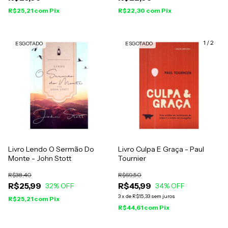
R$25,21
com
Pix
R$22,30
com
Pix
1
/
2
ESGOTADO
ESGOTADO
Livro Lendo O Sermão Do
Livro Culpa E Graça - Paul
Monte - John Stott
Tournier
R$38,40
R$69,50
R$25,99
R$45,99
32
% OFF
34
% OFF
3
x
de
R$15,33
sem juros
R$25,21
com
Pix
R$44,61
com
Pix