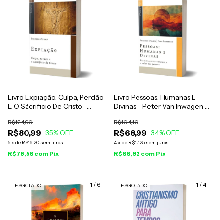
Livro Expiação: Culpa, Perdão
Livro Pessoas: Humanas E
E O Sácrificio De Cristo -
Divinas - Peter Van Inwagen E
Eleonore Stump
Dean Zimmerman
R$124,90
R$104,10
R$80,99
R$68,99
35
% OFF
34
% OFF
5
x
de
R$16,20
sem juros
4
x
de
R$17,25
sem juros
R$78,56
com
Pix
R$66,92
com
Pix
1
/
6
1
/
4
ESGOTADO
ESGOTADO