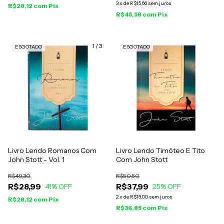
3
x
de
R$15,66
sem juros
R$28,12
com
Pix
R$45,58
com
Pix
1
/
3
ESGOTADO
ESGOTADO
Livro Lendo Romanos Com
Livro Lendo Timóteo E Tito
John Stott - Vol. 1
Com John Stott
R$49,30
R$50,50
R$28,99
R$37,99
41
% OFF
25
% OFF
2
x
de
R$19,00
sem juros
R$28,12
com
Pix
R$36,85
com
Pix