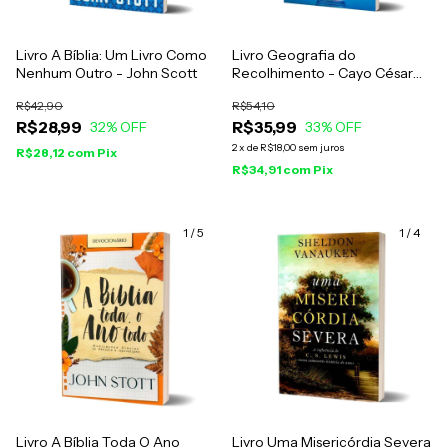
Livro A Bíblia: Um Livro Como
Livro Geografia do
Nenhum Outro - John Scott
Recolhimento - Cayo César
Santos
R$42,90
R$54,10
R$28,99
R$35,99
32
% OFF
33
% OFF
2
x
de
R$18,00
sem juros
R$28,12
com
Pix
R$34,91
com
Pix
1
/
5
1
/
4
Livro A Bíblia Toda O Ano
Livro Uma Misericórdia Severa