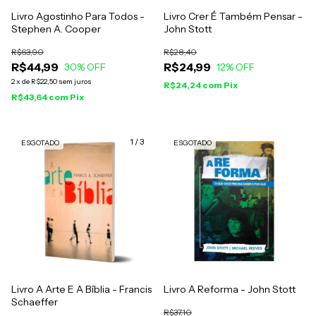
Livro Agostinho Para Todos -
Livro Crer É Também Pensar -
Stephen A. Cooper
John Stott
R$63,90
R$28,40
R$44,99
R$24,99
30
% OFF
12
% OFF
2
x
de
R$22,50
sem juros
R$24,24
com
Pix
R$43,64
com
Pix
1
/
3
ESGOTADO
ESGOTADO
Livro A Arte E A Bíblia - Francis
Livro A Reforma - John Stott
Schaeffer
R$37,10