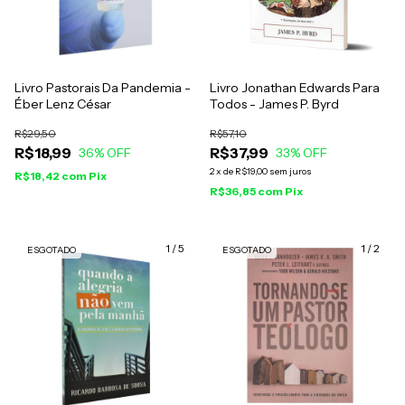
Livro Pastorais Da Pandemia -
Livro Jonathan Edwards Para
Éber Lenz César
Todos - James P. Byrd
R$29,50
R$57,10
R$18,99
R$37,99
36
% OFF
33
% OFF
2
x
de
R$19,00
sem juros
R$18,42
com
Pix
R$36,85
com
Pix
1
/
5
1
/
2
ESGOTADO
ESGOTADO