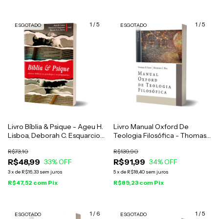
1
/
5
1
/
5
ESGOTADO
ESGOTADO
Livro Bíblia & Psique - Ageu H.
Livro Manual Oxford De
Lisboa, Deborah C. Esquarcio
Teologia Filosófica - Thomas
e Heliane A. L. Leitão
P. Flint
R$73,10
R$139,90
R$48,99
R$91,99
33
% OFF
34
% OFF
3
x
de
R$16,33
sem juros
5
x
de
R$18,40
sem juros
R$47,52
com
Pix
R$89,23
com
Pix
1
/
6
1
/
5
ESGOTADO
ESGOTADO