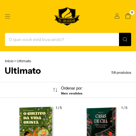
0
Início
>
Ultimato
Ultimato
58 produtos
Ordenar por:
Mais vendidos
1
/
5
1
/
5