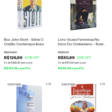
Box John Stott - Série O
Livro Vozes Femininas No
Cristão Contemporâneo
Início Do Cristianismo - Rute
Salviano Almeida
R$210,50
R$69,10
R$126,99
R$50,99
40
% OFF
26
% OFF
5
x
de
R$25,40
sem juros
3
x
de
R$17,00
sem juros
R$123,18
com
Pix
R$49,46
com
Pix
1
/
5
1
/
5
ESGOTADO
ESGOTADO