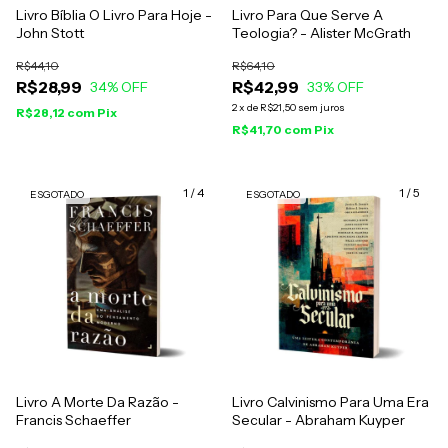
Livro Bíblia O Livro Para Hoje -
Livro Para Que Serve A
John Stott
Teologia? - Alister McGrath
R$44,10
R$64,10
R$28,99
R$42,99
34
% OFF
33
% OFF
2
x
de
R$21,50
sem juros
R$28,12
com
Pix
R$41,70
com
Pix
1
/
4
1
/
5
ESGOTADO
ESGOTADO
Livro A Morte Da Razão -
Livro Calvinismo Para Uma Era
Francis Schaeffer
Secular - Abraham Kuyper