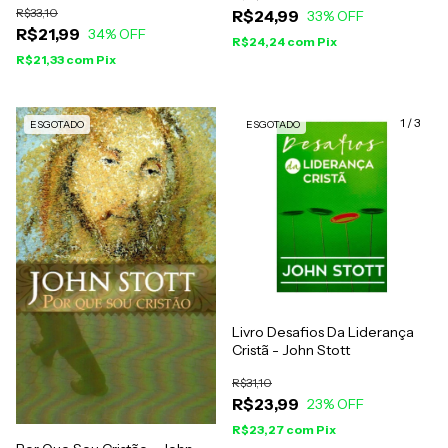
R$33,10
R$24,99
33
% OFF
R$21,99
34
% OFF
R$24,24
com
Pix
R$21,33
com
Pix
1
/
3
ESGOTADO
ESGOTADO
Livro Desafios Da Liderança
Cristã - John Stott
R$31,10
R$23,99
23
% OFF
R$23,27
com
Pix