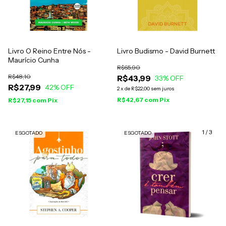
Livro O Reino Entre Nós -
Livro Budismo - David Burnett
Maurício Cunha
R$65,90
R$48,10
R$43,99
33
% OFF
R$27,99
42
% OFF
2
x
de
R$22,00
sem juros
R$42,67
com
Pix
R$27,15
com
Pix
1
/
3
ESGOTADO
ESGOTADO