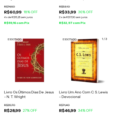
Brandt Hale
R$74,60
R$53,10
R$60,99
R$33,99
18
% OFF
36
% OFF
4
x
de
R$15,25
sem juros
2
x
de
R$17,00
sem juros
R$59,16
com
Pix
R$32,97
com
Pix
1
/
3
ESGOTADO
ESGOTADO
Livro Os Últimos Dias De Jesus
Livro Um Ano Com C. S. Lewis
- N. T. Wright
- Devocional
R$39,70
R$71,40
R$28,99
R$46,99
27
% OFF
34
% OFF