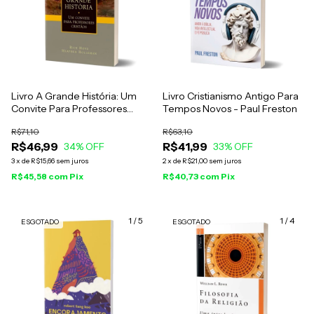
Livro A Grande História: Um
Livro Cristianismo Antigo Para
Convite Para Professores
Tempos Novos - Paul Freston
Cristãos - Rick Hove e Heather
R$71,10
R$63,10
Holleman
R$46,99
R$41,99
34
% OFF
33
% OFF
3
x
de
R$15,66
sem juros
2
x
de
R$21,00
sem juros
R$45,58
com
Pix
R$40,73
com
Pix
1
/
5
1
/
4
ESGOTADO
ESGOTADO